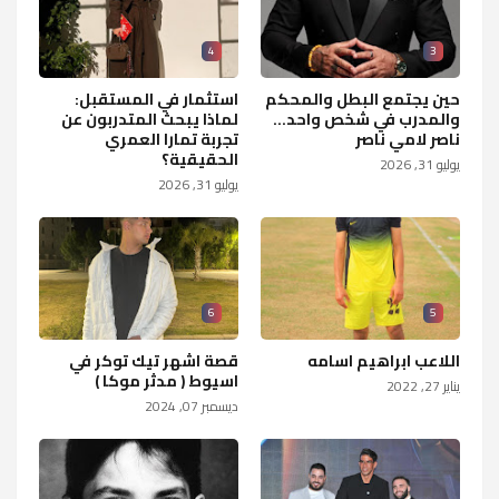
4
3
حين يجتمع البطل والمحكم
استثمار في المستقبل:
والمدرب في شخص واحد...
لماذا يبحث المتدربون عن
ناصر لامي ناصر
تجربة تمارا العمري
الحقيقية؟
يوليو 31, 2026
يوليو 31, 2026
6
5
اللاعب ابراهيم اسامه
قصة اشهر تيك توكر في
اسيوط ( مدثر موكا )
يناير 27, 2022
ديسمبر 07, 2024