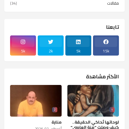
مقالات
(34)
تابعنا
5k
2k
5k
15k
الأكثر مشاهدة
2
1
لوحاتها تُحاكي الحقيقة..
منارة
كيف وصلت "منة العاصي"
أغسطس 02, 2026