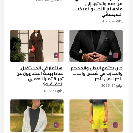
من دعم والدتها إلى
ماجستير النحت والميكب
السينمائي!
يوليو 24, 2026
4
3
حين يجتمع البطل والمحكم
استثمار في المستقبل:
والمدرب في شخص واحد...
لماذا يبحث المتدربون عن
ناصر لامي ناصر
تجربة تمارا العمري
الحقيقية؟
يوليو 31, 2026
يوليو 31, 2026
6
5