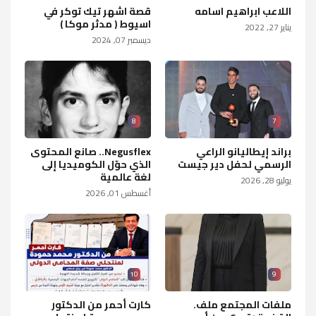
اللاعب ابراهيم اسامه
قصة اشهر تيك توكر في
اسيوط ( مدثر موكا )
يناير 27, 2022
ديسمبر 07, 2024
8
7
براند إيطاليانو الراعي
Negusflex.. صانع المحتوى
الرسمي لحفل دير جيست
الذي حوّل الكوميديا إلى
لغة عالمية
يوليو 28, 2026
أغسطس 01, 2026
10
9
ملفات المجتمع ملف.
كارت أحمر من الدكتور