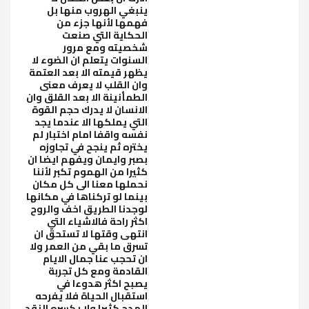
ينبغي الهروب منها بل
فهمها لأنها جزء من
الحكاية التي صنعت
شخصيته ومع مرور
السنوات يتعلم ان الضوء لا
يظهر قيمته الا بعد العتمة
وان القلب لا يعرف معنى
الطمأنينة الا بعد القلق وان
الانسان لا يدرك حجم القوة
التي يملكها الا عندما يجد
نفسه واقفا امام اختبار لم
يختره ثم ينجح في تجاوزه
بصبر وايمان ويفهم ايضا ان
كثيرا من الهموم تكبر لأننا
نحملها معنا الى كل مكان
بينما لو تركناها في مكانها
لوجدنا الطريق اخف والروح
اكثر راحة فالاشياء التي
انتهى وقتها لا تستحق ان
تسرق ما بقي من العمر ولا
ان تحجب عنا جمال الايام
القادمة ومع كل تجربة
يصبح اكثر هدوءا في
استقبال الحياة فلا يفرحه
المدح كثيرا ولا يكسره النقد