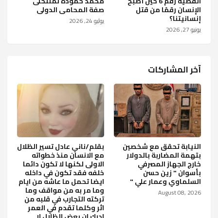
القضية رقم 6 حين أصبح
محمد حمودة لمنتحلى
الإنسان رقمًا من قتل
صفة المحامى الدولى
إنسانيتنا؟
يوليو 24, 2026
يونيو 27, 2026
آخر المشاركات
النيابة تحقق مع شخصين
بقلم/ناني عادل تسير الظلال
بتهمة المضاربة بالدولار
مع الانسان منذ خطواته
خارج الجهاز المصرفي
الاولى لكنها لا تكون دائما
بأسوان " زين حسن
خلفه فقد تكون في داخله
السلماوي وعمار علي "
ايضا تحمل ما عاشه من ايام
وما مر به من مواقف وما
August 08, 2026
تركته التجارب في قلبه من
اثر وكلما تقدم في العمر
ادرك ان بعض الظلال لا