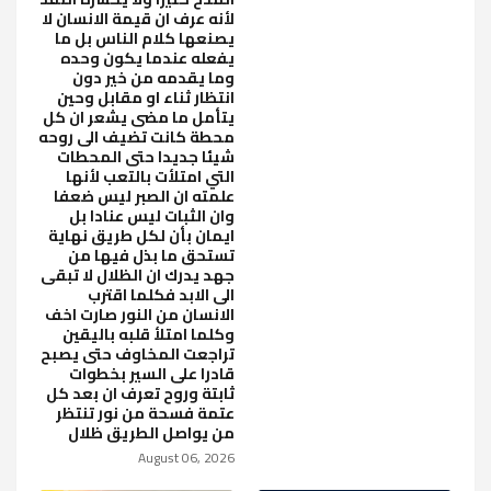
لأنه عرف ان قيمة الانسان لا
يصنعها كلام الناس بل ما
يفعله عندما يكون وحده
وما يقدمه من خير دون
انتظار ثناء او مقابل وحين
يتأمل ما مضى يشعر ان كل
محطة كانت تضيف الى روحه
شيئا جديدا حتى المحطات
التي امتلأت بالتعب لأنها
علمته ان الصبر ليس ضعفا
وان الثبات ليس عنادا بل
ايمان بأن لكل طريق نهاية
تستحق ما بذل فيها من
جهد يدرك ان الظلال لا تبقى
الى الابد فكلما اقترب
الانسان من النور صارت اخف
وكلما امتلأ قلبه باليقين
تراجعت المخاوف حتى يصبح
قادرا على السير بخطوات
ثابتة وروح تعرف ان بعد كل
عتمة فسحة من نور تنتظر
من يواصل الطريق ظلال
August 06, 2026