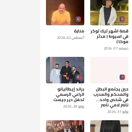
6
5
قصة اشهر تيك توكر
منارة
في اسيوط ( مدثر
أغسطس 02, 2026
موكا )
ديسمبر 07, 2024
8
7
حين يجتمع البطل
براند إيطاليانو
والمحكم والمدرب
الراعي الرسمي
في شخص واحد...
لحفل دير جيست
ناصر لامي ناصر
يوليو 28, 2026
يوليو 31, 2026