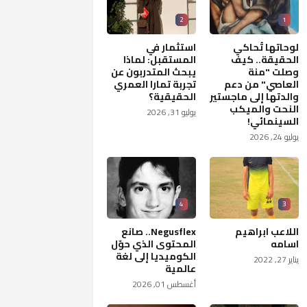
2
1
لوحاتها تُحاكي
استثمار في
الحقيقة.. كيف
المستقبل: لماذا
وصلت "منة
يبحث المتدربون عن
العاصي" من دعم
تجربة تمارا العمري
والدتها إلى ماجستير
الحقيقية؟
النحت والميكب
يوليو 31, 2026
السينمائي!
يوليو 24, 2026
4
3
اللاعب ابراهيم
Negusflex.. صانع
اسامه
المحتوى الذي حوّل
الكوميديا إلى لغة
يناير 27, 2022
عالمية
أغسطس 01, 2026