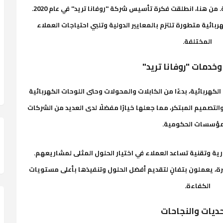
نقص في المنتجات عالية الجودة بأسعار معقولة. من هنا، انطلقت فكرة تأسيس شركة "روفانا تريد" في عام 2020.
بائية متطورة تلتزم بالمعايير الدولية وتلبي احتياجات العملاء
المختلفة.
خدمات "روفانا تريد"
كهربائية، بدءًا من الكابلات والمحولات وحتى اللوحات الكهربائية
والتصميم المبتكر، مما جعلها خيارًا مفضلًا لدى العديد من الشركات
مؤسسات الحكومية.
ية وتقنية تساعد العملاء في اختيار الحلول المثلى لمشاريعهم.
، يعملون بتفانٍ لتقديم أفضل الحلول وتنفيذها بأعلى مستويات
الكفاءة.
حديات والنجاحات