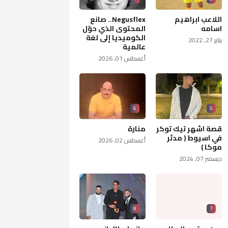
اللاعب ابراهيم
Negusflex.. صانع
اسامه
المحتوى الذي حوّل
الكوميديا إلى لغة
يناير 27, 2022
عالمية
أغسطس 01, 2026
6
5
قصة اشهر تيك توكر
منارة
في اسيوط ( مدثر
أغسطس 02, 2026
موكا )
ديسمبر 07, 2024
8
7