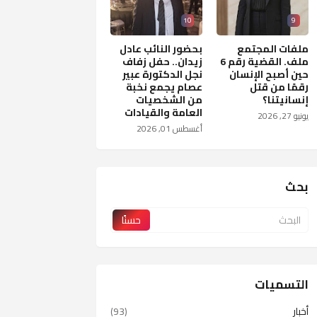
10
9
ملفات المجتمع
بحضور النائب عادل
ملف. القضية رقم 6
زيدان.. حفل زفاف
حين أصبح الإنسان
نجل الدكتورة عبير
رقمًا من قتل
عصام يجمع نخبة
إنسانيتنا؟
من الشخصيات
العامة والقيادات
يونيو 27, 2026
أغسطس 01, 2026
بحث
التسميات
أخبار
(93)