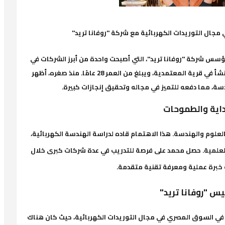
جال التوريدات الكهربائية مع شركة "روفانا تريد"
شركة "روفانا تريد"، التي أصبحت واحدة من أبرز الشركات في
مجال التوريدات الكهربائية في مصر. وُلد محمد ونشأ في قرية المعتمدية، ويبلغ من العمر 28 عامًا. منذ صغره، أظهر
دسة، مما دفعه للتميز في مجاله وتحقيق إنجازات كبيرة.
داية والطموحات
العلوم والهندسة. هذا الاهتمام قاده لدراسة الهندسة الكهربائية،
ع العلمية. حصل محمد على فرصة للتدريب في عدة شركات كبرى خلال
 خبرة عملية ومعرفة تقنية متقدمة.
س "روفانا تريد"
في السوق المصري في مجال التوريدات الكهربائية، حيث كان هناك