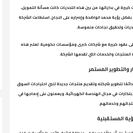
كبيرة في بداياتها. من بين هذه التحديات كانت مسألة التمويل،
ضل رؤية محمد الواضحة وإصراره على النجاح، استطاعت الشركة
حديات وتحقيق نجاحات ملموسة.
على عقود كبيرة مع شركات كبرى ومؤسسات حكومية. تعتبر هذه
المنتجات والخدمات التي تقدمها الشركة.
ار والتطوير المستمر
ائمًا لتطوير شركته وتقديم منتجات جديدة تلبي احتياجات السوق
ابتكارات في مجال الهندسة الكهربائية، ويعملون على إدماجها في
تجاتهم وخدماتهم.
ؤية المستقبلية
 ليشمل أسواقًا جديدة في منطقة الشرق الأوسط وأفريقيا. كما