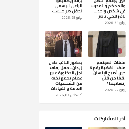
حين يجتمع البطل
براند إيطاليانو
والمحكم والمدرب
الراعي الرسمي
في شخص واحد...
لحفل دير جيست
ناصر لامي ناصر
يوليو 28, 2026
يوليو 31, 2026
10
9
ملفات المجتمع
بحضور النائب عادل
ملف. القضية رقم 6
زيدان.. حفل زفاف
حين أصبح الإنسان
نجل الدكتورة عبير
رقمًا من قتل
عصام يجمع نخبة
إنسانيتنا؟
من الشخصيات
العامة والقيادات
يونيو 27, 2026
أغسطس 01, 2026
آخر المشاركات