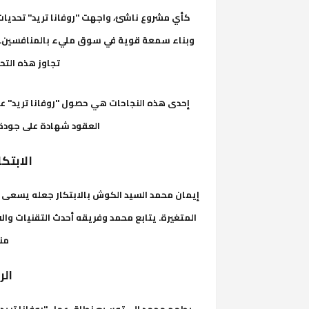
كأي مشروع ناشئ، واجهت "روفانا تريد" تحديات 
وبناء سمعة قوية في سوق مليء بالمنافسين. بف
تجاوز هذه الت
إحدى هذه النجاحات هي حصول "روفانا تريد" 
العقود شهادة على جودة 
الابتك
إيمان محمد السيد الكوش بالابتكار جعله يسعى د
المتغيرة. يتابع محمد وفريقه أحدث التقنيات وال
من
الر
يطمح محمد إلى توسيع نطاق عمل "روفانا تريد"