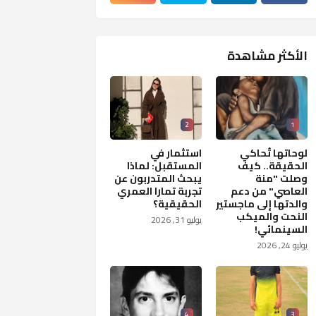
الأكثر مشاهدة
2
1
لوحاتها تُحاكي
استثمار في
الحقيقة.. كيف
المستقبل: لماذا
وصلت "منة
يبحث المتدربون عن
العاصي" من دعم
تجربة تمارا العمري
والدتها إلى ماجستير
الحقيقية؟
النحت والميكب
يوليو 31, 2026
السينمائي!
يوليو 24, 2026
4
3