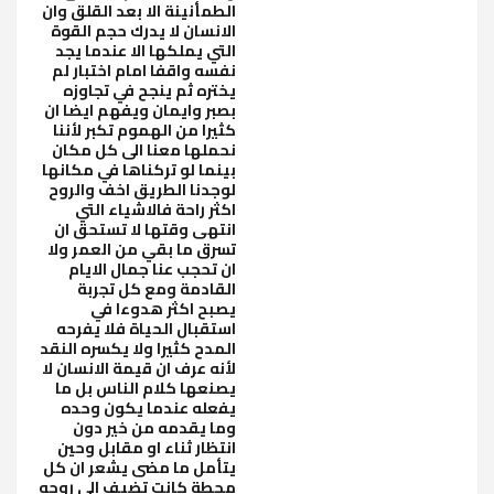
الطمأنينة الا بعد القلق وان
الانسان لا يدرك حجم القوة
التي يملكها الا عندما يجد
نفسه واقفا امام اختبار لم
يختره ثم ينجح في تجاوزه
بصبر وايمان ويفهم ايضا ان
كثيرا من الهموم تكبر لأننا
نحملها معنا الى كل مكان
بينما لو تركناها في مكانها
لوجدنا الطريق اخف والروح
اكثر راحة فالاشياء التي
انتهى وقتها لا تستحق ان
تسرق ما بقي من العمر ولا
ان تحجب عنا جمال الايام
القادمة ومع كل تجربة
يصبح اكثر هدوءا في
استقبال الحياة فلا يفرحه
المدح كثيرا ولا يكسره النقد
لأنه عرف ان قيمة الانسان لا
يصنعها كلام الناس بل ما
يفعله عندما يكون وحده
وما يقدمه من خير دون
انتظار ثناء او مقابل وحين
يتأمل ما مضى يشعر ان كل
محطة كانت تضيف الى روحه