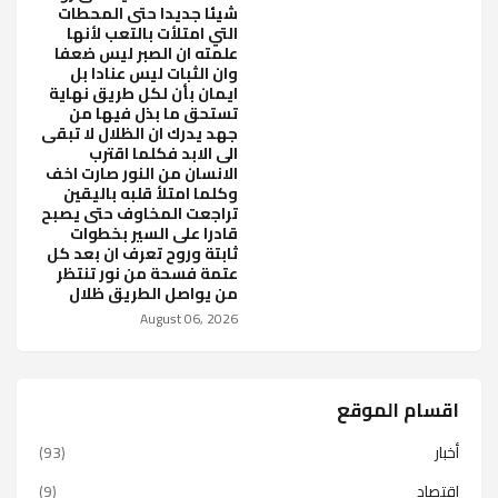
شيئا جديدا حتى المحطات
التي امتلأت بالتعب لأنها
علمته ان الصبر ليس ضعفا
وان الثبات ليس عنادا بل
ايمان بأن لكل طريق نهاية
تستحق ما بذل فيها من
جهد يدرك ان الظلال لا تبقى
الى الابد فكلما اقترب
الانسان من النور صارت اخف
وكلما امتلأ قلبه باليقين
تراجعت المخاوف حتى يصبح
قادرا على السير بخطوات
ثابتة وروح تعرف ان بعد كل
عتمة فسحة من نور تنتظر
من يواصل الطريق ظلال
August 06, 2026
اقسام الموقع
أخبار
(93)
اقتصاد
(9)