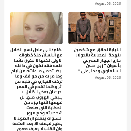
August 08, 2026
النيابة تحقق مع شخصين
بقلم/ناني عادل تسير الظلال
بتهمة المضاربة بالدولار
مع الانسان منذ خطواته
خارج الجهاز المصرفي
الاولى لكنها لا تكون دائما
بأسوان " زين حسن
خلفه فقد تكون في داخله
السلماوي وعمار علي "
ايضا تحمل ما عاشه من ايام
وما مر به من مواقف وما
August 08, 2026
تركته التجارب في قلبه من
اثر وكلما تقدم في العمر
ادرك ان بعض الظلال لا
ينبغي الهروب منها بل
فهمها لأنها جزء من
الحكاية التي صنعت
شخصيته ومع مرور
السنوات يتعلم ان الضوء لا
يظهر قيمته الا بعد العتمة
وان القلب لا يعرف معنى