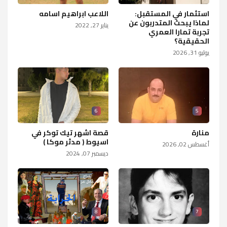
استثمار في المستقبل:
اللاعب ابراهيم اسامه
لماذا يبحث المتدربون عن
يناير 27, 2022
تجربة تمارا العمري
الحقيقية؟
يوليو 31, 2026
6
5
منارة
قصة اشهر تيك توكر في
اسيوط ( مدثر موكا )
أغسطس 02, 2026
ديسمبر 07, 2024
8
7