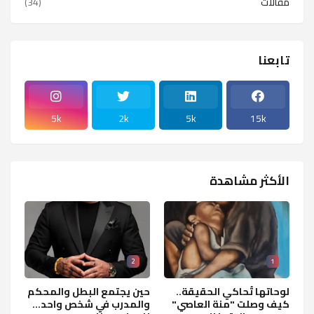
مقالات
(34)
تابعنا
5k
2k
5k
15k
الأكثر مشاهدة
2
1
لوحاتها تُحاكي الحقيقة..
حين يجتمع البطل والمحكم
كيف وصلت "منة العاصي"
والمدرب في شخص واحد...