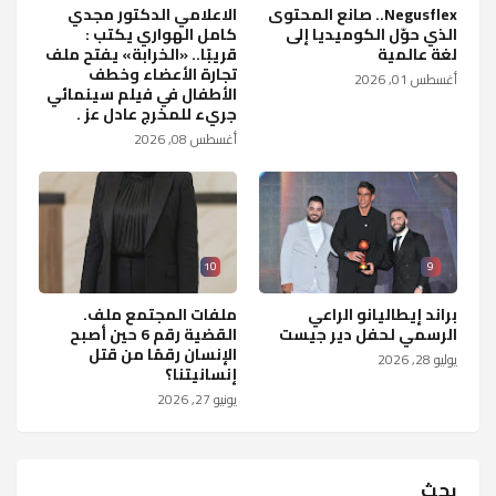
Negusflex.. صانع المحتوى
الاعلامي الدكتور مجدي
الذي حوّل الكوميديا إلى
كامل الهواري يكتب :
لغة عالمية
قريبًا.. «الخرابة» يفتح ملف
تجارة الأعضاء وخطف
أغسطس 01, 2026
الأطفال في فيلم سينمائي
جريء للمخرج عادل عز .
أغسطس 08, 2026
10
9
براند إيطاليانو الراعي
ملفات المجتمع ملف.
الرسمي لحفل دير جيست
القضية رقم 6 حين أصبح
الإنسان رقمًا من قتل
يوليو 28, 2026
إنسانيتنا؟
يونيو 27, 2026
بحث