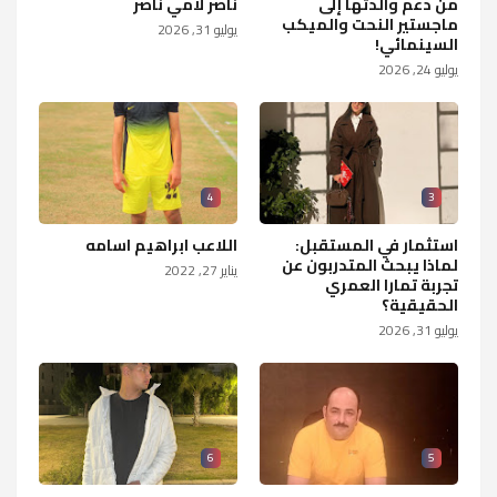
من دعم والدتها إلى
ناصر لامي ناصر
ماجستير النحت والميكب
يوليو 31, 2026
السينمائي!
يوليو 24, 2026
4
3
استثمار في المستقبل:
اللاعب ابراهيم اسامه
لماذا يبحث المتدربون عن
يناير 27, 2022
تجربة تمارا العمري
الحقيقية؟
يوليو 31, 2026
6
5