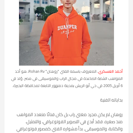
،
أحمد العسكري
المعروف باسمه الفني "روهان" Rohan Rv، هو أحد
المواهب الشابة الصاعدة في مجال الراب والموسيقى في مصر. وُلد في
6 أبريل 2005 في حي أبو الريش بمدينة دمنهور التابعة لمحافظة البحيرة.
بداياته الفنية
روهان لم يكن مجرد مغني راب بل كان فنانًا متعدد المواهب
منذ صغره. فقد أبدع في التصوير الفوتوغرافي، والتمثيل،
والكتابة، والموسيقى. بدأ مشواره الفني كمصور فوتوغرافي