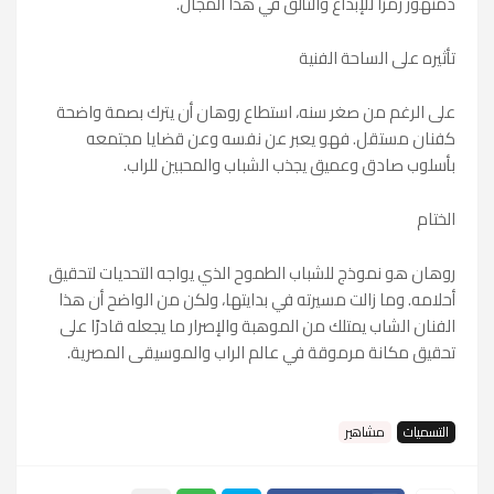
دمنهور رمزًا للإبداع والتألق في هذا المجال.
تأثيره على الساحة الفنية
على الرغم من صغر سنه، استطاع روهان أن يترك بصمة واضحة
كفنان مستقل. فهو يعبر عن نفسه وعن قضايا مجتمعه
بأسلوب صادق وعميق يجذب الشباب والمحبين للراب.
الختام
روهان هو نموذج للشباب الطموح الذي يواجه التحديات لتحقيق
أحلامه. وما زالت مسيرته في بدايتها، ولكن من الواضح أن هذا
الفنان الشاب يمتلك من الموهبة والإصرار ما يجعله قادرًا على
تحقيق مكانة مرموقة في عالم الراب والموسيقى المصرية.
التسميات
مشاهير