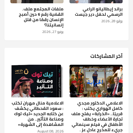
براند إيطاليانو الراعي
ملفات المجتمع ملف.
الرسمي لحفل دير جيست
القضية رقم 6 حين أصبح
الإنسان رقمًا من قتل
يوليو 28, 2026
إنسانيتنا؟
يونيو 27, 2026
آخر المشاركات
الاعلامي الدكتور مجدي
الاعلامية منال مهران تكتب
كامل الهواري يكتب :
: سعود القحطاني يكشف
قريبًا.. «الخرابة» يفتح ملف
عن كتابه الجديد «تيك توك
تجارة الأعضاء وخطف
وصناعة التأثير.. من
الأطفال في فيلم سينمائي
المشاهدة إلى الشهرة»
جريء للمخرج عادل عز .
August 08, 2026