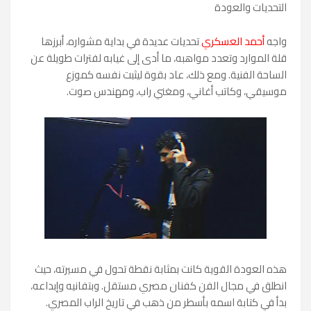
التحديات والعودة
واجه
أحمد العسكري
تحديات عديدة في بداية مشواره، أبرزها
قلة الموارد وتعدد مواهبه، ما أدى إلى غيابه لفترات طويلة عن
الساحة الفنية. ومع ذلك، عاد بقوة ليثبت نفسه كموزع
موسيقي، وكاتب أغاني، ومغني راب، ومهندس صوت.
هذه العودة القوية كانت بمثابة نقطة تحول في مسيرته، حيث
انطلق في مجال الفن كفنان مصري مستقل. وبتفانيه وإبداعه،
بدأ في كتابة اسمه بأسطر من ذهب في تاريخ الراب المصري.