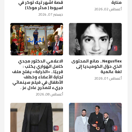
منارة
قصة اشهر تيك توكر في
اسيوط ( مدثر موكا )
أغسطس 02, 2026
ديسمبر 07, 2024
8
7
Negusflex.. صانع المحتوى
الاعلامي الدكتور مجدي
الذي حوّل الكوميديا إلى
كامل الهواري يكتب :
لغة عالمية
قريبًا.. «الخرابة» يفتح ملف
تجارة الأعضاء وخطف
أغسطس 01, 2026
الأطفال في فيلم سينمائي
جريء للمخرج عادل عز .
أغسطس 08, 2026
10
9