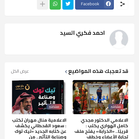
Facebook
احمد فكري السيد
قد تعجبك هذه المواضيع
عرض الكل
مشاهير
مشاهير
الاعلامي الدكتور مجدي
الاعلامية منال مهران تكتب
كامل الهواري يكتب :
: سعود القحطاني يكشف
قريبًا.. «الخرابة» يفتح ملف
عن كتابه الجديد «تيك توك
تجارة الأعضاء وخطف
وصناعة التأثير.. من