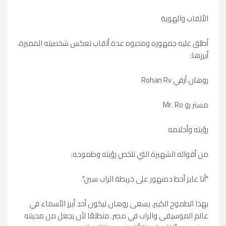
الألقاب والهوية
أطلق عليه جمهوره ومحبوه عدة ألقاب تعكس شخصيته المميزة،
أبرزها:
روهان أرفي Rohan Rv
مستر رو Mr. Ro
رؤيته وأحلامه
من أقواله الشهيرة التي تلخص رؤيته وطموحه:
"أنا عايز أحط دمنهور على خريطة الراب سين".
بهذا الطموح الكبير، يسعى روهان ليكون أحد أبرز الأسماء في
عالم الموسيقى والراب في مصر، متطلعًا لأن يجعل من مدينته