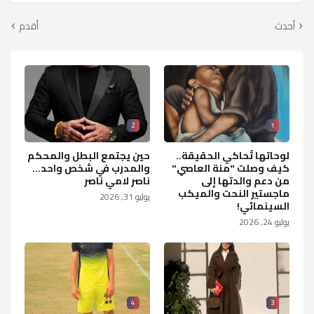
أحدث
أقدم
2
1
لوحاتها تُحاكي الحقيقة..
حين يجتمع البطل والمحكم
كيف وصلت "منة العاصي"
والمدرب في شخص واحد...
من دعم والدتها إلى
ناصر لامي ناصر
ماجستير النحت والميكب
يوليو 31, 2026
السينمائي!
يوليو 24, 2026
4
3