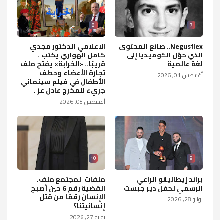
8
7
Negusflex.. صانع المحتوى
الاعلامي الدكتور مجدي
الذي حوّل الكوميديا إلى
كامل الهواري يكتب :
لغة عالمية
قريبًا.. «الخرابة» يفتح ملف
تجارة الأعضاء وخطف
أغسطس 01, 2026
الأطفال في فيلم سينمائي
جريء للمخرج عادل عز .
أغسطس 08, 2026
10
9
براند إيطاليانو الراعي
ملفات المجتمع ملف.
الرسمي لحفل دير جيست
القضية رقم 6 حين أصبح
الإنسان رقمًا من قتل
يوليو 28, 2026
إنسانيتنا؟
يونيو 27, 2026