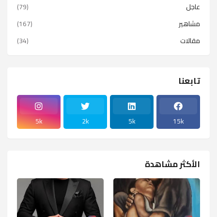
عاجل
(79)
مشاهير
(167)
مقالات
(34)
تابعنا
5k
2k
5k
15k
الأكثر مشاهدة