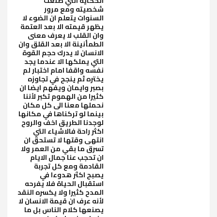
الحكاية التي صنعت
شخصيته ومع مرور
السنوات يتعلم ان الضوء لا
يظهر قيمته الا بعد العتمة
وان القلب لا يعرف معنى
الطمأنينة الا بعد القلق وان
الانسان لا يدرك حجم القوة
التي يملكها الا عندما يجد
نفسه واقفا امام اختبار لم
يختره ثم ينجح في تجاوزه
بصبر وايمان ويفهم ايضا ان
كثيرا من الهموم تكبر لأننا
نحملها معنا الى كل مكان
بينما لو تركناها في مكانها
لوجدنا الطريق اخف والروح
اكثر راحة فالاشياء التي
انتهى وقتها لا تستحق ان
تسرق ما بقي من العمر ولا
ان تحجب عنا جمال الايام
القادمة ومع كل تجربة
يصبح اكثر هدوءا في
استقبال الحياة فلا يفرحه
المدح كثيرا ولا يكسره النقد
لأنه عرف ان قيمة الانسان لا
يصنعها كلام الناس بل ما