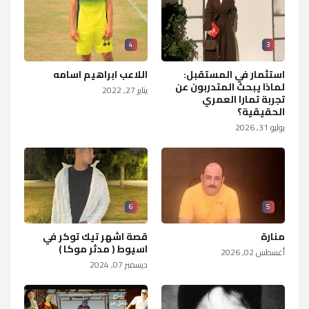
4
3
استثمار في المستقبل:
اللاعب ابراهيم اسامه
لماذا يبحث المتدربون عن
يناير 27, 2022
تجربة تمارا العمري
الحقيقية؟
يوليو 31, 2026
6
5
منارة
قصة اشهر تيك توكر في
اسيوط ( مدثر موكا )
أغسطس 02, 2026
ديسمبر 07, 2024