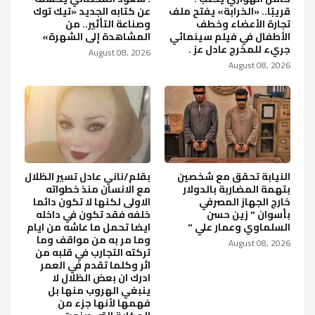
قريبًا.. «الخرابة» يفتح ملف
عن كتابه الجديد «تيك توك
تجارة الأعضاء وخطف
وصناعة التأثير.. من
الأطفال في فيلم سينمائي
المشاهدة إلى الشهرة»
جريء للمخرج عادل عز .
August 08, 2026
August 08, 2026
النيابة تحقق مع شخصين
بقلم/ناني عادل تسير الظلال
بتهمة المضاربة بالدولار
مع الانسان منذ خطواته
خارج الجهاز المصرفي
الاولى لكنها لا تكون دائما
بأسوان " زين حسن
خلفه فقد تكون في داخله
السلماوي وعمار علي "
ايضا تحمل ما عاشه من ايام
وما مر به من مواقف وما
August 08, 2026
تركته التجارب في قلبه من
اثر وكلما تقدم في العمر
ادرك ان بعض الظلال لا
ينبغي الهروب منها بل
فهمها لأنها جزء من