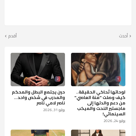
أحدث
أقدم
2
1
لوحاتها تُحاكي الحقيقة..
حين يجتمع البطل والمحكم
كيف وصلت "منة العاصي"
والمدرب في شخص واحد...
من دعم والدتها إلى
ناصر لامي ناصر
ماجستير النحت والميكب
يوليو 31, 2026
السينمائي!
يوليو 24, 2026