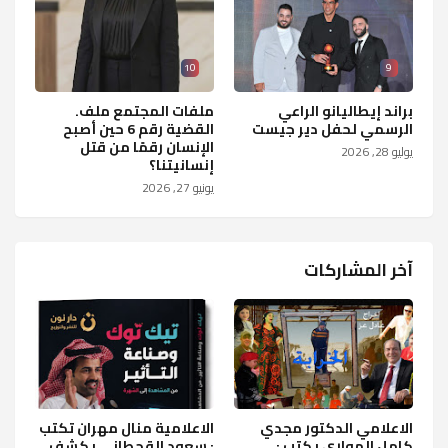
10
9
براند إيطاليانو الراعي
ملفات المجتمع ملف.
الرسمي لحفل دير جيست
القضية رقم 6 حين أصبح
الإنسان رقمًا من قتل
يوليو 28, 2026
إنسانيتنا؟
يونيو 27, 2026
آخر المشاركات
الاعلامي الدكتور مجدي
الاعلامية منال مهران تكتب
كامل الهواري يكتب :
: سعود القحطاني يكشف