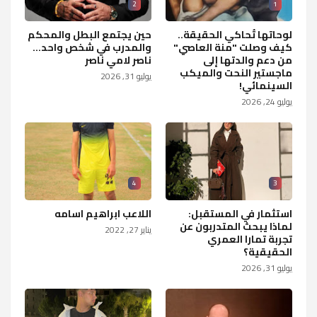
2
1
لوحاتها تُحاكي الحقيقة..
حين يجتمع البطل والمحكم
كيف وصلت "منة العاصي"
والمدرب في شخص واحد...
من دعم والدتها إلى
ناصر لامي ناصر
ماجستير النحت والميكب
يوليو 31, 2026
السينمائي!
يوليو 24, 2026
4
3
استثمار في المستقبل:
اللاعب ابراهيم اسامه
لماذا يبحث المتدربون عن
يناير 27, 2022
تجربة تمارا العمري
الحقيقية؟
يوليو 31, 2026