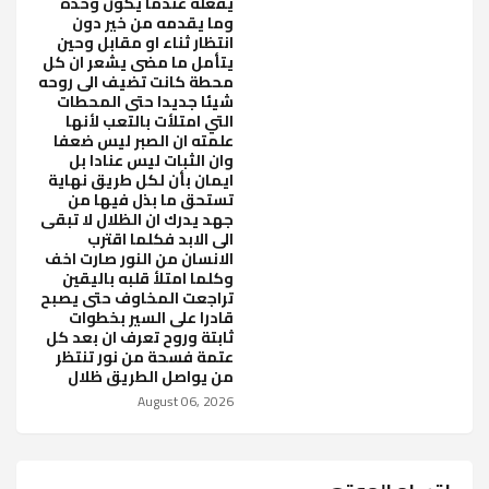
يفعله عندما يكون وحده
وما يقدمه من خير دون
انتظار ثناء او مقابل وحين
يتأمل ما مضى يشعر ان كل
محطة كانت تضيف الى روحه
شيئا جديدا حتى المحطات
التي امتلأت بالتعب لأنها
علمته ان الصبر ليس ضعفا
وان الثبات ليس عنادا بل
ايمان بأن لكل طريق نهاية
تستحق ما بذل فيها من
جهد يدرك ان الظلال لا تبقى
الى الابد فكلما اقترب
الانسان من النور صارت اخف
وكلما امتلأ قلبه باليقين
تراجعت المخاوف حتى يصبح
قادرا على السير بخطوات
ثابتة وروح تعرف ان بعد كل
عتمة فسحة من نور تنتظر
من يواصل الطريق ظلال
August 06, 2026