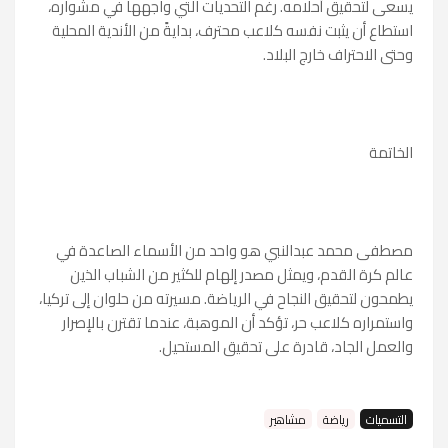
يسعى لتحقيق أحلامه. رغم التحديات التي واجهها في مشواره،
استطاع أن يثبت نفسه كلاعب محترف، بدايةً من الأندية المحلية
وحتى الاحتراف خارج البلاد.
الخاتمة
مصطفى محمد عبدالنبي هو واحد من الأسماء الصاعدة في
عالم كرة القدم، ويمثل مصدر إلهام للكثير من الشباب الذين
يطمحون لتحقيق النجاح في الرياضة. مسيرته من حلوان إلى تركيا،
واستمراره كلاعب حر، تؤكد أن الموهبة، عندما تقترن بالإصرار
والعمل الجاد، قادرة على تحقيق المستحيل.
التسميات
رياضة
مشاهير