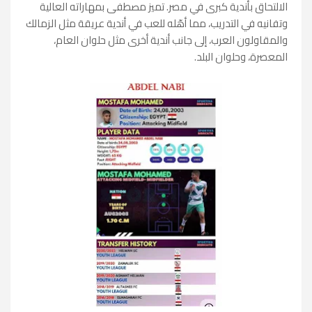
الالتحاق بأندية كبرى في مصر. تميز مصطفى بمهاراته العالية
وتفانيه في التدريب، مما أهّله للعب في أندية عريقة مثل الزمالك
والمقاولون العرب، إلى جانب أندية أخرى مثل حلوان العام،
المعصرة، وحلوان البلد.