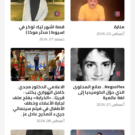
6
5
منارة
قصة اشهر تيك توكر في
اسيوط ( مدثر موكا )
أغسطس 02, 2026
ديسمبر 07, 2024
8
7
Negusflex.. صانع المحتوى
الاعلامي الدكتور مجدي
الذي حوّل الكوميديا إلى
كامل الهواري يكتب :
لغة عالمية
قريبًا.. «الخرابة» يفتح ملف
تجارة الأعضاء وخطف
أغسطس 01, 2026
الأطفال في فيلم سينمائي
جريء للمخرج عادل عز .
أغسطس 08, 2026