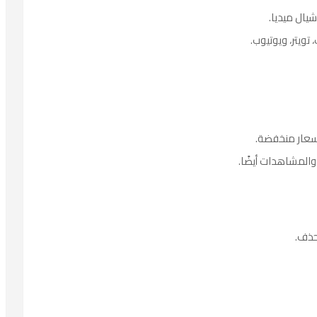
يال ميديا.
تويتر، ويوتيوب.
سعار منخفضة.
والمشاهدات أيضًا.
حذف.