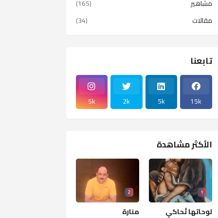
مشاهير
(165)
مقالات
(34)
تابعنا
5k
2k
5k
15k
الأكثر مشاهدة
2
1
لوحاتها تُحاكي
منارة