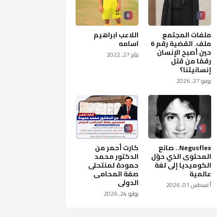
8
7
ملفات المجتمع
اللاعب ابراهيم
ملف. القضية رقم 6
اسامه
حين أصبح الإنسان
يناير 27, 2022
رقمًا من قتل
إنسانيتنا؟
يونيو 27, 2026
10
9
Negusflex.. صانع
كارت أحمر من
المحتوى الذي حوّل
الدكتور محمد
الكوميديا إلى لغة
حمودة لمنتحلى
عالمية
صفة المحامى
الدولى
أغسطس 01, 2026
يوليو 24, 2026