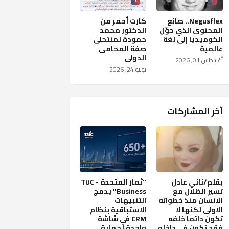
10
9
Negusflex.. صانع
كارت أحمر من
المحتوى الذي حوّل
الدكتور محمد
الكوميديا إلى لغة
حمودة لمنتحلى
عالمية
صفة المحامى
الدولى
أغسطس 01, 2026
يوليو 24, 2026
آخر المشاركات
بقلم/ناني عادل
"ثمار المتحدة - TUC
تسير الظلال مع
Business" يدمج
الانسان منذ خطواته
التنبيهات
الاولى لكنها لا
الاستباقية بنظام
تكون دائما خلفه
CRM في شاشة
فقد تكون في داخله
واحدة لحماية