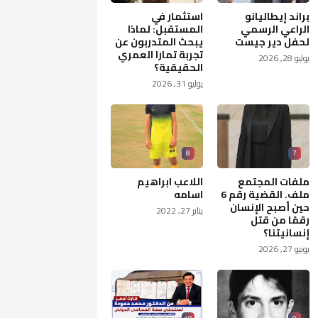
براند إيطاليانو
استثمار في
الراعي الرسمي
المستقبل: لماذا
لحفل دير جيست
يبحث المتدربون عن
تجربة تمارا العمري
يوليو 28, 2026
الحقيقية؟
يوليو 31, 2026
8
7
ملفات المجتمع
اللاعب ابراهيم
ملف. القضية رقم 6
اسامه
حين أصبح الإنسان
يناير 27, 2022
رقمًا من قتل
إنسانيتنا؟
يونيو 27, 2026