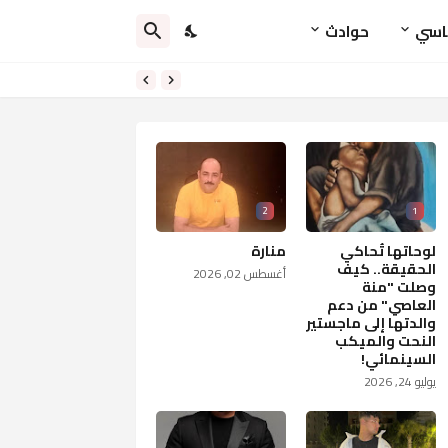
اسي
حوادث
2
1
لوحاتها تُحاكي
منارة
الحقيقة.. كيف
أغسطس 02, 2026
وصلت "منة
العاصي" من دعم
والدتها إلى ماجستير
النحت والميكب
السينمائي!
يوليو 24, 2026