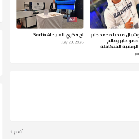
أخبار
وشيال ميديا محمد جابر
اح فكري السيد Sortix AI
 حمو جابر وعالم
July 28, 2026
الرقمية المتكاملة
Ju
أقدم