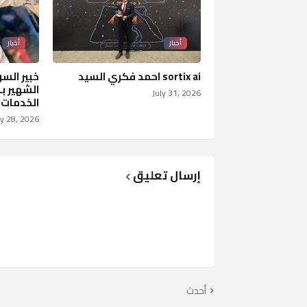
أخبار
أخبار
sortix ai احمد فكري السيد
خبير الس
الشهير بـ
July 31, 2026
الخدمات 
ly 28, 2026
إرسال تعليق
أحدث