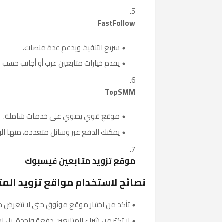
FastFollow
سريع التنفيذ، ويدعم عدة منصات.
يقدم خيارات متابعين عرب أو أجانب حسب ا
TopSMM
موقع قوي يحتوي على خدمات شاملة.
يمكنك الدفع عبر وسائل متعددة، منها الباي
موقع تزويد متابعين فيسبوك
نصائح لاستخدام مواقع تزويد المت
تأكد من اختيار موقع موثوق حتى لا تتعرض حس
لا تكثر من شراء المتابعين دفعة واحدة، بل اجع