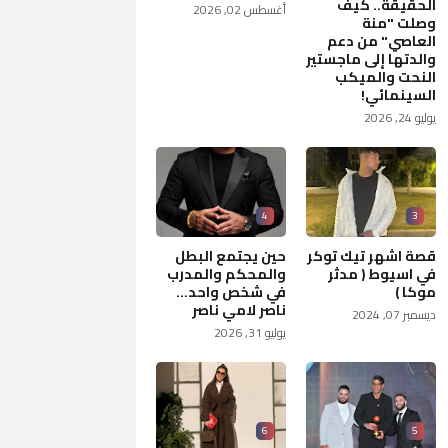
الحقيقة.. كيف
أغسطس 02, 2026
وصلت "منة
العاصي" من دعم
والدتها إلى ماجستير
النحت والميكب
السينمائي!
يوليو 24, 2026
4
3
قصة اشهر تيك توكر
حين يجتمع البطل
في اسيوط ( مدثر
والمحكم والمدرب
موكا )
في شخص واحد...
ناصر لامي ناصر
ديسمبر 07, 2024
يوليو 31, 2026
6
5