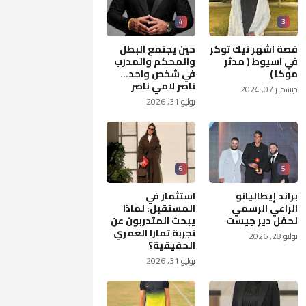
4
3
قصة اشهر تيك توكر
حين يجتمع البطل
في اسيوط ( مدثر
والمحكم والمدرب
موكا )
في شخص واحد...
ناصر لامي ناصر
ديسمبر 07, 2024
يوليو 31, 2026
6
5
براند إيطاليانو
استثمار في
الراعي الرسمي
المستقبل: لماذا
لحفل دير جيست
يبحث المتدربون عن
تجربة تمارا العمري
يوليو 28, 2026
الحقيقية؟
يوليو 31, 2026