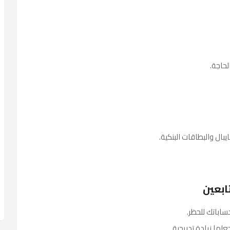
لحاجة.
بال والبطاقات البنكية.
ابعين
اباتك للحظر.
لها زيادة تدريجية.