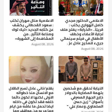
الاعلامي الدكتور مجدي
الاعلامية منال مهران تكتب
كامل الهواري يكتب :
: سعود القحطاني يكشف
قريبًا.. «الخرابة» يفتح ملف
عن كتابه الجديد «تيك توك
تجارة الأعضاء وخطف
وصناعة التأثير.. من
الأطفال في فيلم سينمائي
المشاهدة إلى الشهرة»
جريء للمخرج عادل عز .
August 08, 2026
August 08, 2026
النيابة تحقق مع شخصين
بقلم/ناني عادل تسير الظلال
بتهمة المضاربة بالدولار
مع الانسان منذ خطواته
خارج الجهاز المصرفي
الاولى لكنها لا تكون دائما
بأسوان " زين حسن
خلفه فقد تكون في داخله
السلماوي وعمار علي "
ايضا تحمل ما عاشه من ايام
وما مر به من مواقف وما
August 08, 2026