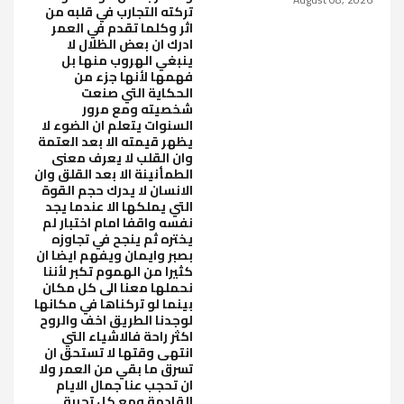
تركته التجارب في قلبه من
اثر وكلما تقدم في العمر
ادرك ان بعض الظلال لا
ينبغي الهروب منها بل
فهمها لأنها جزء من
الحكاية التي صنعت
شخصيته ومع مرور
السنوات يتعلم ان الضوء لا
يظهر قيمته الا بعد العتمة
وان القلب لا يعرف معنى
الطمأنينة الا بعد القلق وان
الانسان لا يدرك حجم القوة
التي يملكها الا عندما يجد
نفسه واقفا امام اختبار لم
يختره ثم ينجح في تجاوزه
بصبر وايمان ويفهم ايضا ان
كثيرا من الهموم تكبر لأننا
نحملها معنا الى كل مكان
بينما لو تركناها في مكانها
لوجدنا الطريق اخف والروح
اكثر راحة فالاشياء التي
انتهى وقتها لا تستحق ان
تسرق ما بقي من العمر ولا
ان تحجب عنا جمال الايام
القادمة ومع كل تجربة