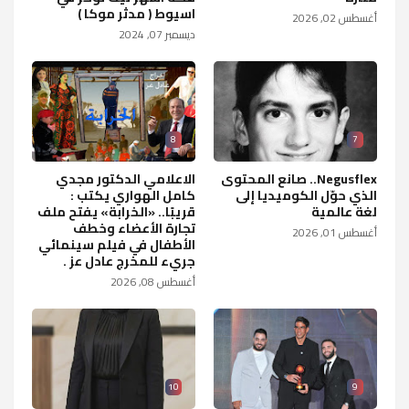
اسيوط ( مدثر موكا )
أغسطس 02, 2026
ديسمبر 07, 2024
8
7
Negusflex.. صانع المحتوى
الاعلامي الدكتور مجدي
الذي حوّل الكوميديا إلى
كامل الهواري يكتب :
لغة عالمية
قريبًا.. «الخرابة» يفتح ملف
تجارة الأعضاء وخطف
أغسطس 01, 2026
الأطفال في فيلم سينمائي
جريء للمخرج عادل عز .
أغسطس 08, 2026
10
9