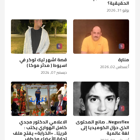
الحقيقية؟
يوليو 31, 2026
6
5
منارة
قصة اشهر تيك توكر في
اسيوط ( مدثر موكا )
أغسطس 02, 2026
ديسمبر 07, 2024
8
7
Negusflex.. صانع المحتوى
الاعلامي الدكتور مجدي
الذي حوّل الكوميديا إلى
كامل الهواري يكتب :
لغة عالمية
قريبًا.. «الخرابة» يفتح ملف
تجارة الأعضاء وخطف