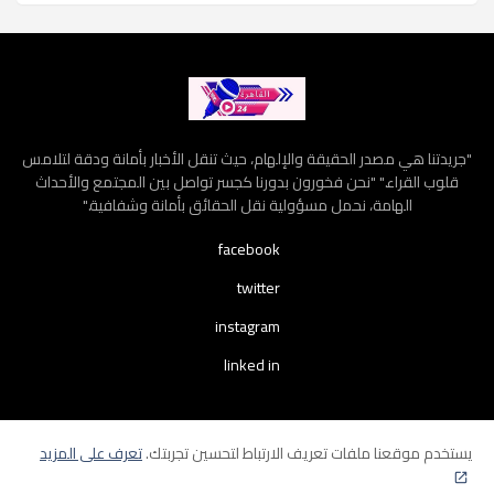
"جريدتنا هي مصدر الحقيقة والإلهام، حيث تنقل الأخبار بأمانة ودقة لتلامس
قلوب القراء." "نحن فخورون بدورنا كجسر تواصل بين المجتمع والأحداث
الهامة، نحمل مسؤولية نقل الحقائق بأمانة وشفافية."
facebook
twitter
instagram
linked in
يستخدم موقعنا ملفات تعريف الارتباط لتحسين تجربتك.
تعرف على المزيد
الرئيسية
إتصل بنا
سياسة الخصوصية
إتفاقية الإستخدام
الاراشيف
من نحن