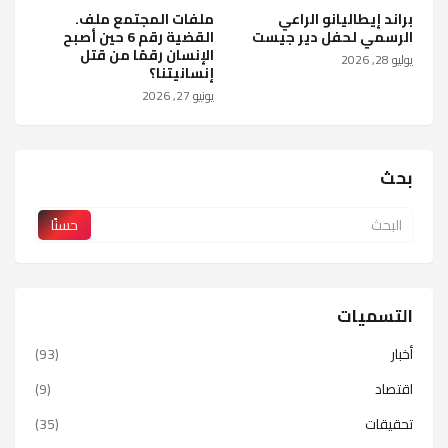
براند إيطاليانو الراعي
ملفات المجتمع ملف.
الرسمي لحفل دير جيست
القضية رقم 6 حين أصبح
الإنسان رقمًا من قتل
يوليو 28, 2026
إنسانيتنا؟
يونيو 27, 2026
بحث
التسميات
أخبار
(93)
اقتصاد
(9)
تحقيقات
(35)