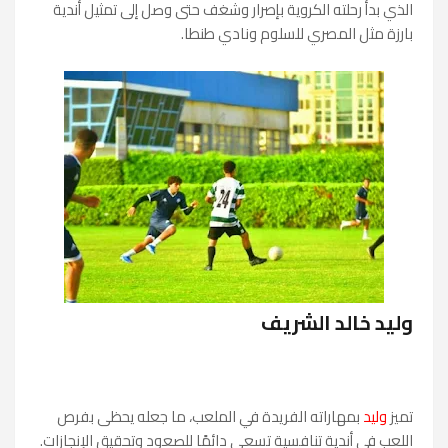
الذي بدأ رحلته الكروية بإصرار وشغف حتى وصل إلى تمثيل أندية
بارزة مثل المصري للسلوم ونادي طنطا.
وليد خالد الشريف
تميز
وليد
بمهاراته الفريدة في الملعب، ما جعله يحظى بفرص
اللعب في أندية تنافسية تسعى دائمًا للصعود وتحقيق الإنجازات.