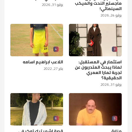
ماجستير النحت والميكب
يوليو 31, 2026
السينمائي!
يوليو 24, 2026
4
3
استثمار في المستقبل:
اللاعب ابراهيم اسامه
لماذا يبحث المتدربون عن
يناير 27, 2022
تجربة تمارا العمري
الحقيقية؟
يوليو 31, 2026
6
5
منارة
قصة اشهر تيك توكر في