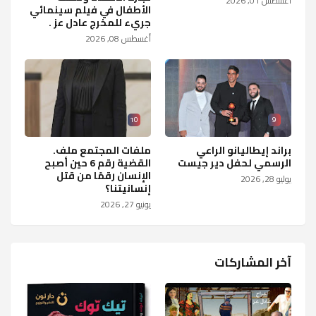
أغسطس 01, 2026
الأطفال في فيلم سينمائي
جريء للمخرج عادل عز .
أغسطس 08, 2026
10
9
براند إيطاليانو الراعي
ملفات المجتمع ملف.
الرسمي لحفل دير جيست
القضية رقم 6 حين أصبح
الإنسان رقمًا من قتل
يوليو 28, 2026
إنسانيتنا؟
يونيو 27, 2026
آخر المشاركات