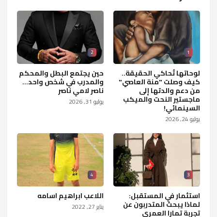
2
1
لوحاتها تُحاكي الحقيقة..
حين يجتمع البطل والمحكم
كيف وصلت "منة العاصي"
والمدرب في شخص واحد...
من دعم والدتها إلى
ناصر لامي ناصر
ماجستير النحت والميكب
يوليو 31, 2026
السينمائي!
يوليو 24, 2026
4
3
استثمار في المستقبل:
اللاعب ابراهيم اسامه
لماذا يبحث المتدربون عن
يناير 27, 2022
تجربة تمارا العمري