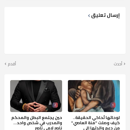
إرسال تعليق
أحدث
أقدم
2
1
لوحاتها تُحاكي الحقيقة..
حين يجتمع البطل والمحكم
كيف وصلت "منة العاصي"
والمدرب في شخص واحد...
من دعم والدتها إلى
ناصر لامي ناصر