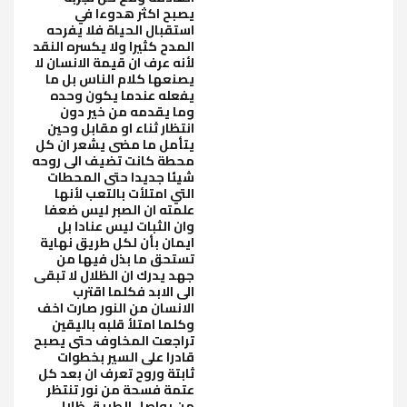
يصبح اكثر هدوءا في
استقبال الحياة فلا يفرحه
المدح كثيرا ولا يكسره النقد
لأنه عرف ان قيمة الانسان لا
يصنعها كلام الناس بل ما
يفعله عندما يكون وحده
وما يقدمه من خير دون
انتظار ثناء او مقابل وحين
يتأمل ما مضى يشعر ان كل
محطة كانت تضيف الى روحه
شيئا جديدا حتى المحطات
التي امتلأت بالتعب لأنها
علمته ان الصبر ليس ضعفا
وان الثبات ليس عنادا بل
ايمان بأن لكل طريق نهاية
تستحق ما بذل فيها من
جهد يدرك ان الظلال لا تبقى
الى الابد فكلما اقترب
الانسان من النور صارت اخف
وكلما امتلأ قلبه باليقين
تراجعت المخاوف حتى يصبح
قادرا على السير بخطوات
ثابتة وروح تعرف ان بعد كل
عتمة فسحة من نور تنتظر
من يواصل الطريق ظلال