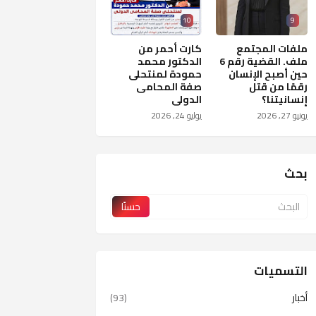
10
9
ملفات المجتمع
كارت أحمر من
ملف. القضية رقم 6
الدكتور محمد
حين أصبح الإنسان
حمودة لمنتحلى
رقمًا من قتل
صفة المحامى
إنسانيتنا؟
الدولى
يونيو 27, 2026
يوليو 24, 2026
بحث
التسميات
أخبار
(93)