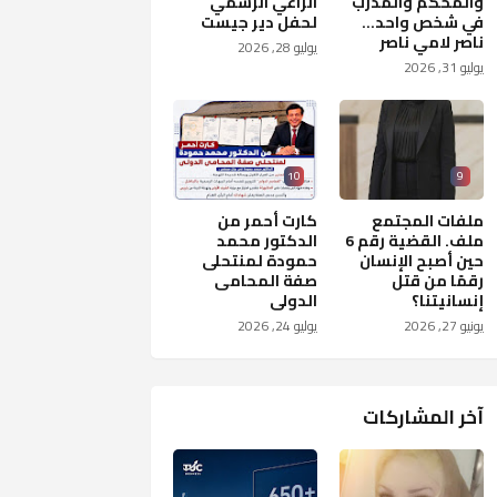
والمحكم والمدرب
الراعي الرسمي
في شخص واحد...
لحفل دير جيست
ناصر لامي ناصر
يوليو 28, 2026
يوليو 31, 2026
10
9
ملفات المجتمع
كارت أحمر من
ملف. القضية رقم 6
الدكتور محمد
حين أصبح الإنسان
حمودة لمنتحلى
رقمًا من قتل
صفة المحامى
إنسانيتنا؟
الدولى
يونيو 27, 2026
يوليو 24, 2026
آخر المشاركات