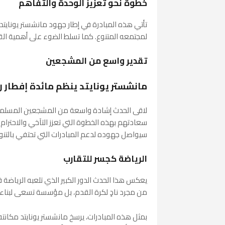
خطوة نحو تعزيز الوحدة والتفاهم
تأتي هذه المبادرة في إطار جهود مانشستر يونايتد ل
لمجتمعه المتنوع. كما تسلط الضوء على أهمية القيم
تقدير واسع من المشجعين
مانشستر يونايتد ينظم مائدة إفطار 
لاقى الحدث إشادة واسعة من المشجعين المسلمين
سعادتهم بهذه الخطوة التي تعزز التآخي والاحترام
سيواصل جهوده لدعم المبادرات التي تحتفي بالتنوع 
الرياضة كجسر للتقارب
يعكس هذا الحدث الدور الكبير الذي تلعبه الرياضة ف
من مجرد نادٍ لكرة القدم، بل مؤسسة تسعى لبناء 
بمثل هذه المبادرات، يرسخ مانشستر يونايتد مكانت