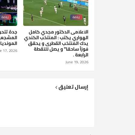
رياضة
رياضة
الاعلامى الدكتور مجدي كامل
جدة تتحو
الهواري يكتب : المنتخب الكندي
المشجعين
يدك المنتخب القطرى و يحقق
المونديا
فوزاً ساحقا" و يصل للنقطة
e 17, 2026
الرابعة .
June 19, 2026
إرسال تعليق