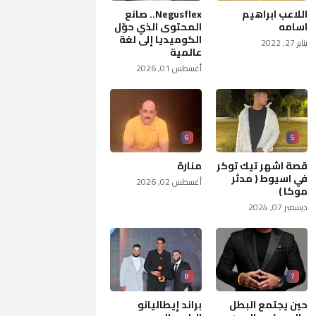
اللاعب ابراهيم
Negusflex.. صانع
اسامه
المحتوى الذي حوّل
الكوميديا إلى لغة
يناير 27, 2022
عالمية
أغسطس 01, 2026
6
5
قصة اشهر تيك توكر
منارة
في اسيوط ( مدثر
أغسطس 02, 2026
موكا )
ديسمبر 07, 2024
8
7
حين يجتمع البطل
براند إيطاليانو