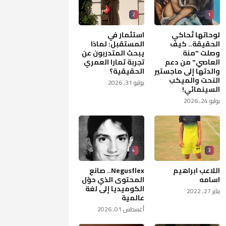
2
1
لوحاتها تُحاكي
استثمار في
الحقيقة.. كيف
المستقبل: لماذا
وصلت "منة
يبحث المتدربون عن
العاصي" من دعم
تجربة تمارا العمري
والدتها إلى ماجستير
الحقيقية؟
النحت والميكب
يوليو 31, 2026
السينمائي!
يوليو 24, 2026
4
3
اللاعب ابراهيم
Negusflex.. صانع
اسامه
المحتوى الذي حوّل
الكوميديا إلى لغة
يناير 27, 2022
عالمية
أغسطس 01, 2026