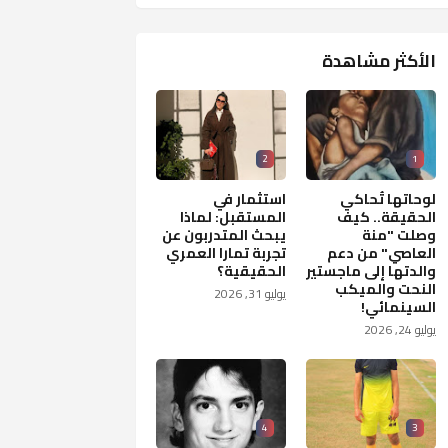
الأكثر مشاهدة
2
1
لوحاتها تُحاكي
استثمار في
الحقيقة.. كيف
المستقبل: لماذا
وصلت "منة
يبحث المتدربون عن
العاصي" من دعم
تجربة تمارا العمري
والدتها إلى ماجستير
الحقيقية؟
النحت والميكب
يوليو 31, 2026
السينمائي!
يوليو 24, 2026
4
3