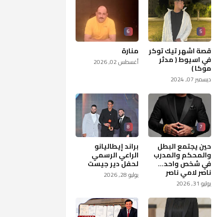
6
5
قصة اشهر تيك توكر
منارة
في اسيوط ( مدثر
أغسطس 02, 2026
موكا )
ديسمبر 07, 2024
8
7
حين يجتمع البطل
براند إيطاليانو
والمحكم والمدرب
الراعي الرسمي
في شخص واحد...
لحفل دير جيست
ناصر لامي ناصر
يوليو 28, 2026
يوليو 31, 2026