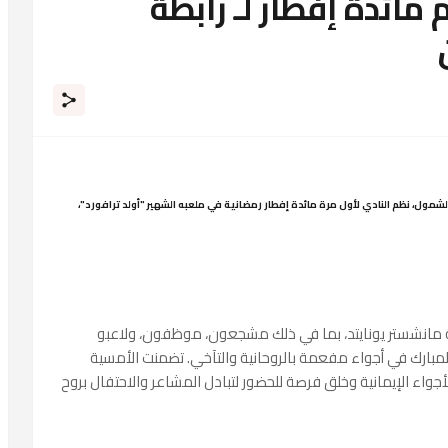
مائدة إفطار لـ رابطة
لشمول، نظم النادي لأول مرة مائدة إفطار رمضانية في ملعبه الشهير "أولد ترافورد"،
حضور 160 شخصًا من عائلة مانشستر يونايتد، بما في ذلك مشجعون، موظفون، ولاعبو
المبارك في أجواء مفعمة بالروحانية والتآخي. تضمنت الأمسية
أجواء الإيمانية وخلق فرصة للحضور لتبادل المشاعر والاحتفال بروح