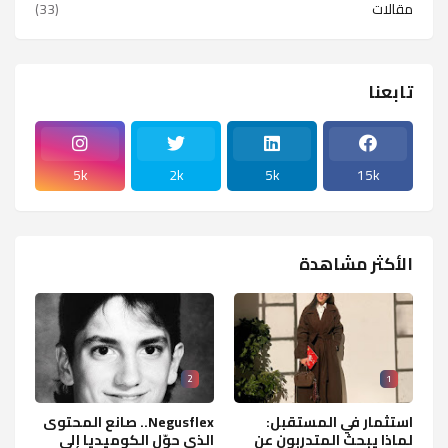
مقالات
(33)
تابعنا
5k
2k
5k
15k
الأكثر مشاهدة
2
1
استثمار في المستقبل:
Negusflex.. صانع المحتوى
لماذا يبحث المتدربون عن
الذي حوّل الكوميديا إلى