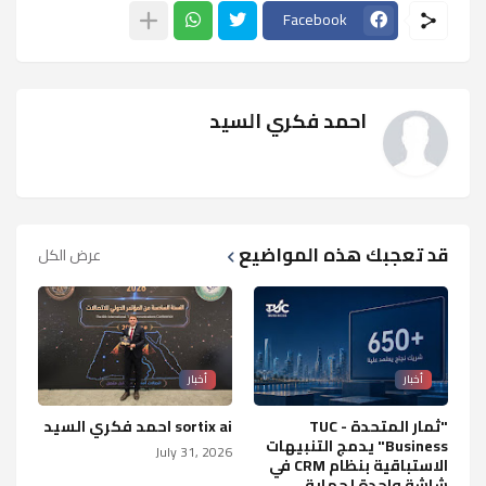
Facebook
احمد فكري السيد
قد تعجبك هذه المواضيع
عرض الكل
أخبار
أخبار
"ثمار المتحدة - TUC
sortix ai احمد فكري السيد
Business" يدمج التنبيهات
July 31, 2026
الاستباقية بنظام CRM في
شاشة واحدة لحماية