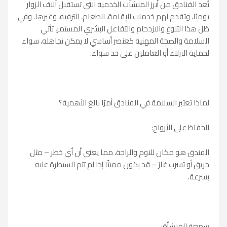
تُعد الفنادق من أبرز المنشآت الخدمية التي تستقبل آلاف الزوار
يوميًا، وتقدم لهم خدمات الإقامة، الطعام، الترفيه، وغيرها. وفي
ظل هذا التنوع والازدحام والتفاعل البشري المستمر، تأتي
السلامة والصحة المهنية كعنصر أساسي لا يمكن تجاهله، سواء
لحماية النزلاء أو العاملين على حد سواء.
لماذا تعتبر السلامة في الفنادق أمرًا بالغ الأهمية؟
الحفاظ على الأرواح:
الفندق هو مكان للنوم والراحة، مما يعني أن أي خطر – مثل
حريق أو تسرب غاز – قد يكون مميتًا إذا لم تتم السيطرة عليه
بسرعة.
سمعة المنشأة: