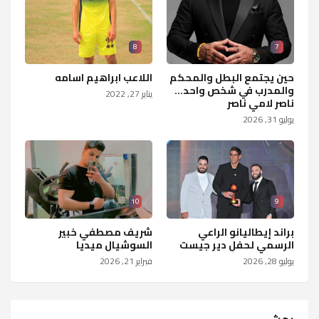
8
7
حين يجتمع البطل والمحكم
اللاعب ابراهيم اسامه
والمدرب في شخص واحد...
يناير 27, 2022
ناصر لامي ناصر
يوليو 31, 2026
10
9
براند إيطاليانو الراعي
شريف مصطفي خبير
الرسمي لحفل دير جيست
السوشيال ميديا
يوليو 28, 2026
فبراير 21, 2026