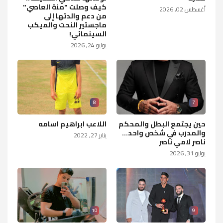
كيف وصلت "منة العاصي"
أغسطس 02, 2026
من دعم والدتها إلى
ماجستير النحت والميكب
السينمائي!
يوليو 24, 2026
8
7
حين يجتمع البطل والمحكم
اللاعب ابراهيم اسامه
والمدرب في شخص واحد...
يناير 27, 2022
ناصر لامي ناصر
يوليو 31, 2026
10
9