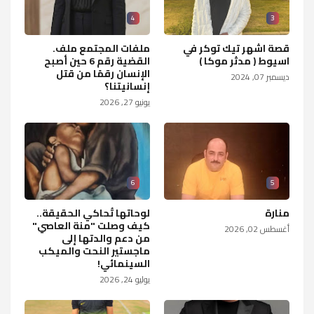
4
3
قصة اشهر تيك توكر في
ملفات المجتمع ملف.
اسيوط ( مدثر موكا )
القضية رقم 6 حين أصبح
الإنسان رقمًا من قتل
ديسمبر 07, 2024
إنسانيتنا؟
يونيو 27, 2026
6
5
منارة
لوحاتها تُحاكي الحقيقة..
كيف وصلت "منة العاصي"
أغسطس 02, 2026
من دعم والدتها إلى
ماجستير النحت والميكب
السينمائي!
يوليو 24, 2026