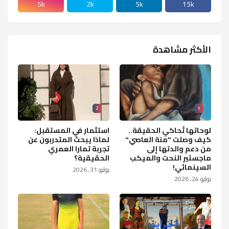
5k
2k
5k
15k
الأكثر مشاهدة
2
1
لوحاتها تُحاكي الحقيقة..
استثمار في المستقبل:
كيف وصلت "منة العاصي"
لماذا يبحث المتدربون عن
من دعم والدتها إلى
تجربة تمارا العمري
ماجستير النحت والميكب
الحقيقية؟
السينمائي!
يوليو 31, 2026
يوليو 24, 2026