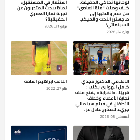
لوحاتها تُحاكي الحقيقة..
استثمار في المستقبل:
كيف وصلت "منة العاصي"
لماذا يبحث المتدربون عن
من دعم والدتها إلى
تجربة تمارا العمري
ماجستير النحت والميكب
الحقيقية؟
السينمائي!
يوليو 31, 2026
يوليو 24, 2026
4
3
الاعلامي الدكتور مجدي
اللاعب ابراهيم اسامه
كامل الهواري يكتب :
يناير 27, 2022
قريبًا.. «الخرابة» يفتح ملف
تجارة الأعضاء وخطف
الأطفال في فيلم سينمائي
جريء للمخرج عادل عز .
أغسطس 08, 2026