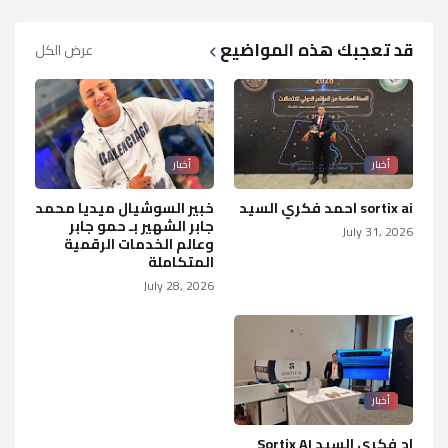
قد تعجبك هذه المواضيع
عرض الكل
أخبار
أخبار
sortix ai احمد فكري السيد
خبير السوشيال ميديا محمد
جابر الشهير بـ حمو جابر
July 31, 2026
وعالم الخدمات الرقمية
المتكاملة
July 28, 2026
أخبار
اح فكري السيد Sortix AI