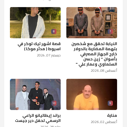
8
7
النيابة تحقق مع شخصين
قصة اشهر تيك توكر في
بتهمة المضاربة بالدولار
اسيوط ( مدثر موكا )
خارج الجهاز المصرفي
ديسمبر 07, 2024
بأسوان " زين حسن
السلماوي وعمار علي "
أغسطس 08, 2026
10
9
منارة
براند إيطاليانو الراعي
الرسمي لحفل دير جيست
أغسطس 02, 2026
يوليو 28, 2026