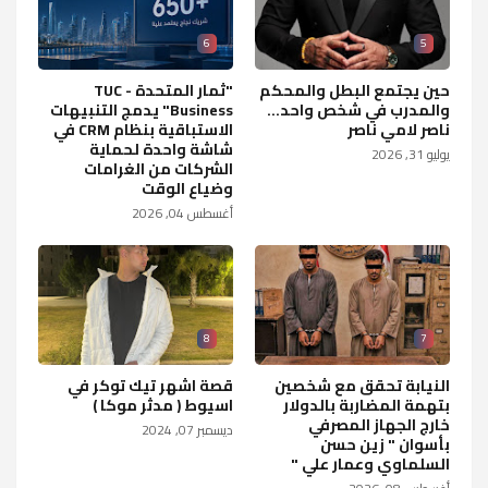
6
5
حين يجتمع البطل والمحكم
"ثمار المتحدة - TUC
والمدرب في شخص واحد...
Business" يدمج التنبيهات
ناصر لامي ناصر
الاستباقية بنظام CRM في
شاشة واحدة لحماية
يوليو 31, 2026
الشركات من الغرامات
وضياع الوقت
أغسطس 04, 2026
8
7
النيابة تحقق مع شخصين
قصة اشهر تيك توكر في
بتهمة المضاربة بالدولار
اسيوط ( مدثر موكا )
خارج الجهاز المصرفي
ديسمبر 07, 2024
بأسوان " زين حسن
السلماوي وعمار علي "