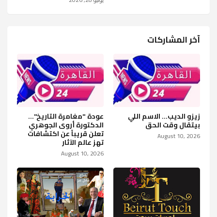
آخر المشاركات
زيزو الديب... الاسم اللي
عودة "مغامرة التاريخ"...
بيتقال وقت الحق
الدكتورة أروى الجوهري
تعلن قريباً عن اكتشافات
August 10, 2026
تهز عالم الآثار
August 10, 2026