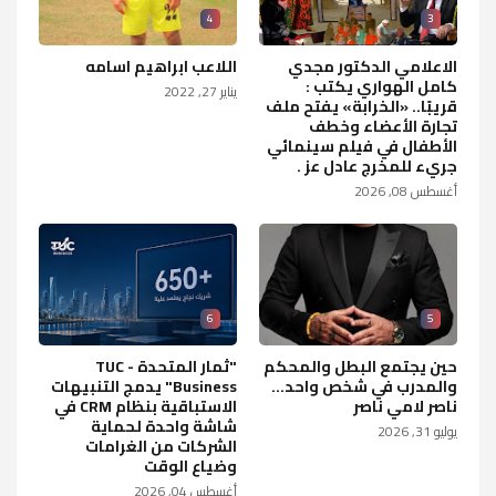
4
3
الاعلامي الدكتور مجدي
اللاعب ابراهيم اسامه
كامل الهواري يكتب :
يناير 27, 2022
قريبًا.. «الخرابة» يفتح ملف
تجارة الأعضاء وخطف
الأطفال في فيلم سينمائي
جريء للمخرج عادل عز .
أغسطس 08, 2026
6
5
حين يجتمع البطل والمحكم
"ثمار المتحدة - TUC
والمدرب في شخص واحد...
Business" يدمج التنبيهات
ناصر لامي ناصر
الاستباقية بنظام CRM في
شاشة واحدة لحماية
يوليو 31, 2026
الشركات من الغرامات
وضياع الوقت
أغسطس 04, 2026