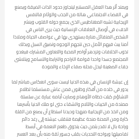
ويمتد أثر هذا العقل المستنير ليتجاوز حدود الذات الضيقة ويصنع
في الفضاء الاجتماعي هالة من الجذب والوئام فالنفس
الإيجابية تشبه المغناطيس الذي يجمع حوله القلوب وينشر
الدفء في أوصال العلاقات الإنسانية حيث يرى الناس في
الشخص المتفائل منارة يستهدى بها في عواصف الحياة وملاذا
آمنا يبث فيهم الأمل حين تتجهم الوجوه وتضيق السبل وبذلك
تذوب الخلافات وتزدهر أواصر المحبة والتعاون المشترك فيغدو
المجتمع جسدا واحدا قوامة التراحم والترابط والتسامح ويتلاشى
جفاء الضغينة ليحل محله صفاء الإخاء والمودة
إن عيشة الإنسان في هذه الدنيا ليست سوى انعكاس مباشر لما
يدور في خلده من أفكار وظنون فمن عاش مستسلما لظلام
التشاؤم كبلت خطاه الأوهام وصارت أيامه عبارة عن سلسلة
ممتدة من الخيبات والآلام والشقاء حتى لو ملك الدنيا بأسرها
ومن اتخذ من الإيجابية منهجا وديدنا استطاع أن يصنع من القلة
كثرة ومن المحنة منحة عظيمة فتنقلب عيشته إلى رغد دائم
وراحة بال لا تقدر بثمن حيث يتذوق طعم النعمة في أبسط
تفاصيلها ويواجه التحديات بقلب جسور ثقة منه بأن بعد العسر