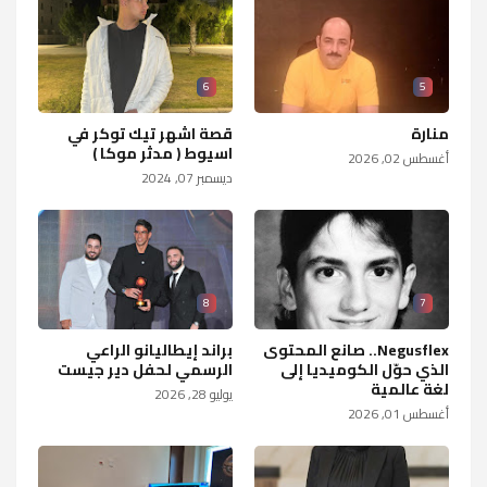
6
5
منارة
قصة اشهر تيك توكر في
اسيوط ( مدثر موكا )
أغسطس 02, 2026
ديسمبر 07, 2024
8
7
Negusflex.. صانع المحتوى
براند إيطاليانو الراعي
الذي حوّل الكوميديا إلى
الرسمي لحفل دير جيست
لغة عالمية
يوليو 28, 2026
أغسطس 01, 2026