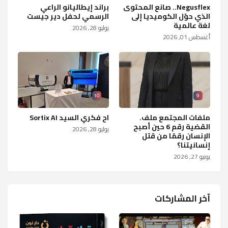
Negusflex.. صانع المحتوى
براند إيطاليانو الراعي
الذي حوّل الكوميديا إلى
الرسمي لحفل دير جيست
لغة عالمية
يوليو 28, 2026
أغسطس 01, 2026
10
9
ملفات المجتمع ملف.
اح فكري السيد Sortix AI
القضية رقم 6 حين أصبح
يوليو 28, 2026
الإنسان رقمًا من قتل
إنسانيتنا؟
يونيو 27, 2026
آخر المشاركات