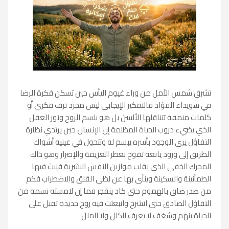
تشرق شمس الأمل من وراء غيوم اليأس حين تسكن فكرة الرضا
في سويداء الفؤاد فالتفكير الإيجابي ليس مجرد ترف فكري أو
كلمات منمقة تتناقلها الألسن بل هو بلسم الروح ونور العقل
الذي يضيء دروب الحياة المظلمة إن الإنسان حين يرتدي نظارة
التفاؤل يرى الوجود بأسره يبسم له وتتحول في عينيه أشواك
الطريق إلى ورود يانعة تفوح بعطر العزيمة والإصرار وهو ذاك
المحرك الخفي الذي يقلب موازين النفس البشرية فيبث فيها
الطمأنينة والسكينة وينأى بها عن لظى القلق والاضطراب فكم
من صدر ضاق بالهموم حتى كاد ينفجر فما إن لامسته نسمة من
التفاؤل الصادق حتى انشرح وانبعثت فيه روح جديدة تقبل على
الحياة بنهم وشغف لا يعرف الكلل ولا الملل