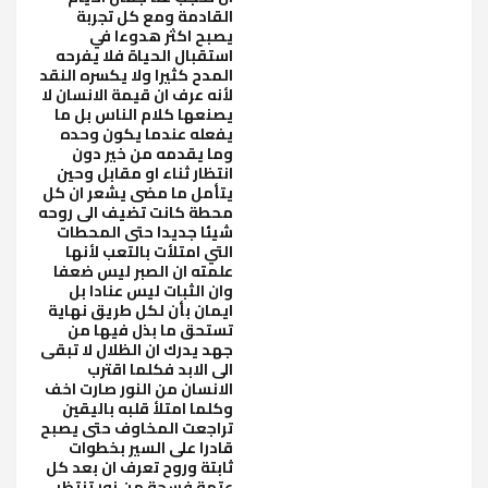
القادمة ومع كل تجربة
يصبح اكثر هدوءا في
استقبال الحياة فلا يفرحه
المدح كثيرا ولا يكسره النقد
لأنه عرف ان قيمة الانسان لا
يصنعها كلام الناس بل ما
يفعله عندما يكون وحده
وما يقدمه من خير دون
انتظار ثناء او مقابل وحين
يتأمل ما مضى يشعر ان كل
محطة كانت تضيف الى روحه
شيئا جديدا حتى المحطات
التي امتلأت بالتعب لأنها
علمته ان الصبر ليس ضعفا
وان الثبات ليس عنادا بل
ايمان بأن لكل طريق نهاية
تستحق ما بذل فيها من
جهد يدرك ان الظلال لا تبقى
الى الابد فكلما اقترب
الانسان من النور صارت اخف
وكلما امتلأ قلبه باليقين
تراجعت المخاوف حتى يصبح
قادرا على السير بخطوات
ثابتة وروح تعرف ان بعد كل
عتمة فسحة من نور تنتظر