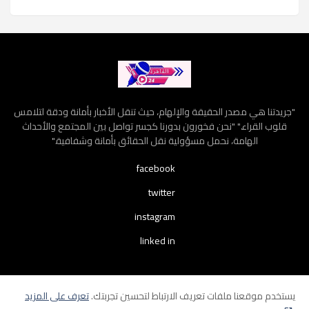
"جريدتنا هي مصدر الحقيقة والإلهام، حيث تنقل الأخبار بأمانة ودقة لتلامس
قلوب القراء." "نحن فخورون بدورنا كجسر تواصل بين المجتمع والأحداث
الهامة، نحمل مسؤولية نقل الحقائق بأمانة وشفافية."
facebook
twitter
instagram
linked in
يستخدم موقعنا ملفات تعريف الارتباط لتحسين تجربتك.
تعرف على المزيد
الرئيسية
إتصل بنا
سياسة الخصوصية
إتفاقية الإستخدام