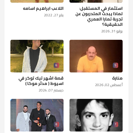
استثمار في المستقبل:
اللاعب ابراهيم اسامه
لماذا يبحث المتدربون عن
يناير 27, 2022
تجربة تمارا العمري
الحقيقية؟
يوليو 31, 2026
6
5
منارة
قصة اشهر تيك توكر في
اسيوط ( مدثر موكا )
أغسطس 02, 2026
ديسمبر 07, 2024
8
7