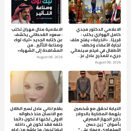
الاعلامي الدكتور مجدي
الاعلامية منال مهران تكتب
كامل الهواري يكتب :
: سعود القحطاني يكشف
قريبًا.. «الخرابة» يفتح ملف
عن كتابه الجديد «تيك توك
تجارة الأعضاء وخطف
وصناعة التأثير.. من
الأطفال في فيلم سينمائي
المشاهدة إلى الشهرة»
جريء للمخرج عادل عز .
August 08, 2026
August 08, 2026
النيابة تحقق مع شخصين
بقلم/ناني عادل تسير الظلال
بتهمة المضاربة بالدولار
مع الانسان منذ خطواته
خارج الجهاز المصرفي
الاولى لكنها لا تكون دائما
بأسوان " زين حسن
خلفه فقد تكون في داخله
السلماوي وعمار علي "
ايضا تحمل ما عاشه من ايام