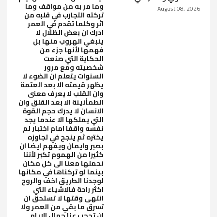
وما مر به من مواقف وما
August 08, 2026
تركته التجارب في قلبه من
اثر وكلما تقدم في العمر
ادرك ان بعض الظلال لا
ينبغي الهروب منها بل
فهمها لأنها جزء من
الحكاية التي صنعت
شخصيته ومع مرور
السنوات يتعلم ان الضوء لا
يظهر قيمته الا بعد العتمة
وان القلب لا يعرف معنى
الطمأنينة الا بعد القلق وان
الانسان لا يدرك حجم القوة
التي يملكها الا عندما يجد
نفسه واقفا امام اختبار لم
يختره ثم ينجح في تجاوزه
بصبر وايمان ويفهم ايضا ان
كثيرا من الهموم تكبر لأننا
نحملها معنا الى كل مكان
بينما لو تركناها في مكانها
لوجدنا الطريق اخف والروح
اكثر راحة فالاشياء التي
انتهى وقتها لا تستحق ان
تسرق ما بقي من العمر ولا
ان تحجب عنا جمال الايام