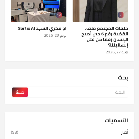
10
9
ملفات المجتمع ملف.
اح فكري السيد Sortix AI
القضية رقم 6 حين أصبح
يوليو 28, 2026
الإنسان رقمًا من قتل
إنسانيتنا؟
يونيو 27, 2026
بحث
التسميات
أخبار
(93)