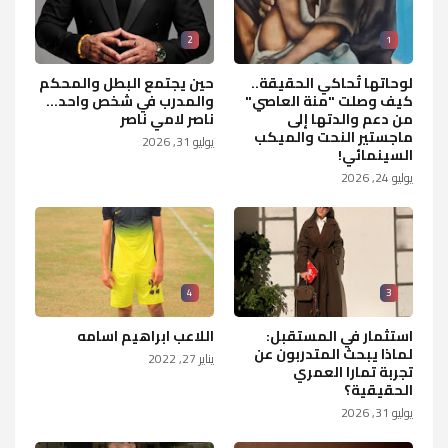
2
1
لوحاتها تُحاكي الحقيقة..
حين يجتمع البطل والمحكم
كيف وصلت "منة العاصي"
والمدرب في شخص واحد...
من دعم والدتها إلى
ناصر لامي ناصر
ماجستير النحت والميكب
يوليو 31, 2026
السينمائي!
يوليو 24, 2026
4
3
استثمار في المستقبل:
اللاعب ابراهيم اسامه
لماذا يبحث المتدربون عن
يناير 27, 2022
تجربة تمارا العمري
الحقيقية؟
يوليو 31, 2026