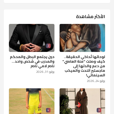
الأكثر مشاهدة
2
1
لوحاتها تُحاكي الحقيقة..
حين يجتمع البطل والمحكم
كيف وصلت "منة العاصي"
والمدرب في شخص واحد...
من دعم والدتها إلى
ناصر لامي ناصر
ماجستير النحت والميكب
يوليو 31, 2026
السينمائي!
يوليو 24, 2026
4
3