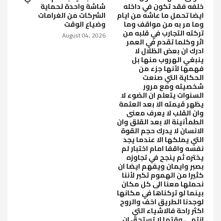
خلفه فقد تكون في داخله
شاشة واحدة لحماية
ايضا تحمل ما عاشه من ايام
الشركات من الغرامات
وما مر به من مواقف وما
وضياع الوقت
تركته التجارب في قلبه من
August 04, 2026
اثر وكلما تقدم في العمر
ادرك ان بعض الظلال لا
ينبغي الهروب منها بل
فهمها لأنها جزء من
الحكاية التي صنعت
شخصيته ومع مرور
السنوات يتعلم ان الضوء لا
يظهر قيمته الا بعد العتمة
وان القلب لا يعرف معنى
الطمأنينة الا بعد القلق وان
الانسان لا يدرك حجم القوة
التي يملكها الا عندما يجد
نفسه واقفا امام اختبار لم
يختره ثم ينجح في تجاوزه
بصبر وايمان ويفهم ايضا ان
كثيرا من الهموم تكبر لأننا
نحملها معنا الى كل مكان
بينما لو تركناها في مكانها
لوجدنا الطريق اخف والروح
اكثر راحة فالاشياء التي
انتهى وقتها لا تستحق ان