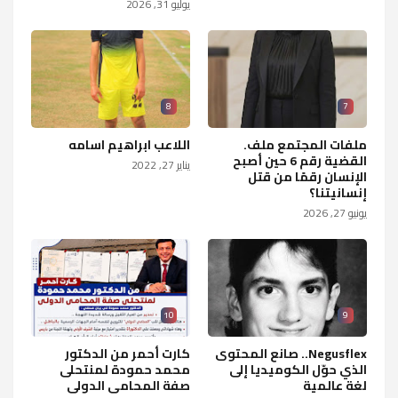
يوليو 31, 2026
8
7
ملفات المجتمع ملف.
اللاعب ابراهيم اسامه
القضية رقم 6 حين أصبح
يناير 27, 2022
الإنسان رقمًا من قتل
إنسانيتنا؟
يونيو 27, 2026
10
9
Negusflex.. صانع المحتوى
كارت أحمر من الدكتور
الذي حوّل الكوميديا إلى
محمد حمودة لمنتحلى
لغة عالمية
صفة المحامى الدولى