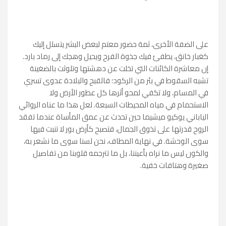
على الضفة الأخرى، ثمة حضور معتم لبعض البشر يتسلل إليك
كغبار خانق، يطفئ فيك جذوة الفرح ويحيل وهجك إلى رماد بارد.
إن معاشرة الكائنات التي تخلت عن دهشتها وتلوثت بالضغينة
تشبه السقوط في بئر من الركود؛ فالقبح والبلادة عدوى تسري
في المسام، ولا تكفي لمحو أثرها كل عطور الأرض ولا
الاستحمام في مياه المحيطات السبعة. لعل هذا ما عناه الروائي
الياباني يوكيو ميشيما حين تحدث عن عمق المأساة عندما تفقد
الروح قدرتها على تذوق الجمال، فتصبح كأرض بور لا تنبت فيها
سوى الوحشة. في نهاية المطاف، نحن لسنا سوى ما نشعر به،
والكون ليس ما نراه بأعيننا، بل ما تترجمه قلوبنا من تفاصيل
صغيرة وهتافات خفية.