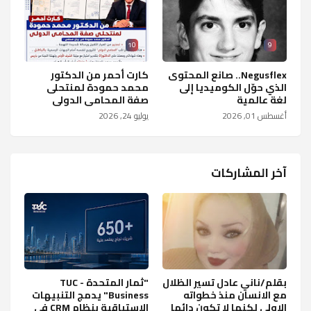
10
9
Negusflex.. صانع المحتوى
كارت أحمر من الدكتور
الذي حوّل الكوميديا إلى
محمد حمودة لمنتحلى
لغة عالمية
صفة المحامى الدولى
أغسطس 01, 2026
يوليو 24, 2026
آخر المشاركات
بقلم/ناني عادل تسير الظلال
"ثمار المتحدة - TUC
مع الانسان منذ خطواته
Business" يدمج التنبيهات
الاولى لكنها لا تكون دائما
الاستباقية بنظام CRM في