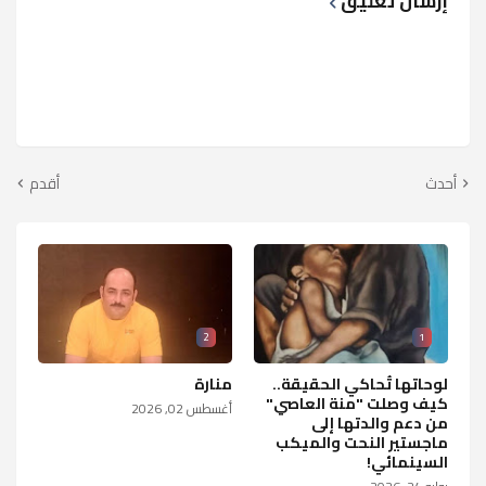
إرسال تعليق
أحدث
أقدم
2
1
لوحاتها تُحاكي الحقيقة..
منارة
كيف وصلت "منة العاصي"
أغسطس 02, 2026
من دعم والدتها إلى
ماجستير النحت والميكب
السينمائي!