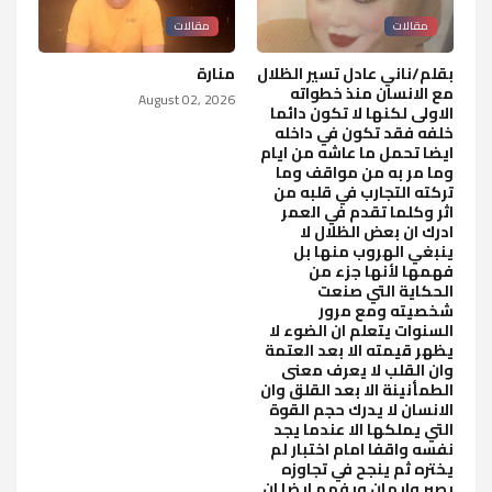
مقالات
مقالات
بقلم/ناني عادل تسير الظلال
منارة
مع الانسان منذ خطواته
August 02, 2026
الاولى لكنها لا تكون دائما
خلفه فقد تكون في داخله
ايضا تحمل ما عاشه من ايام
وما مر به من مواقف وما
تركته التجارب في قلبه من
اثر وكلما تقدم في العمر
ادرك ان بعض الظلال لا
ينبغي الهروب منها بل
فهمها لأنها جزء من
الحكاية التي صنعت
شخصيته ومع مرور
السنوات يتعلم ان الضوء لا
يظهر قيمته الا بعد العتمة
وان القلب لا يعرف معنى
الطمأنينة الا بعد القلق وان
الانسان لا يدرك حجم القوة
التي يملكها الا عندما يجد
نفسه واقفا امام اختبار لم
يختره ثم ينجح في تجاوزه
بصبر وايمان ويفهم ايضا ان