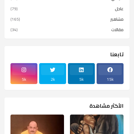
عاجل
(79)
مشاهير
(165)
مقالات
(34)
تابعنا
5k
2k
5k
15k
الأكثر مشاهدة