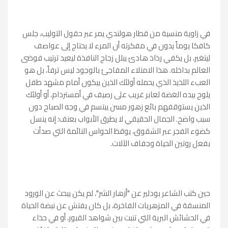
في زاوية منسية من قطار هولندي يمر عبر حقول التوليب، جلس
كافكا يوماً يدون في مفكرته أن المرء لا يحتاج إلى عواصف
ليتغير، بل يكفي رذاذ هادئ يبلل زجاج النافذة ليعيد ترتيب فوضى
العالم بداخله. هذا الامتلاء المفاجئ بالوجود ليس ترفاً، بل هو
العبء اللذيذ الذي يحمله أولئك الذين يبكون أمام مشهد طفل
يلوح بيده الغضة لعابر غريب على رصيف في أمستردام، أو أولئك
الذين يستوقفهم بائع زهور مسن يبتسم في وجه الصباح دون
سبب واضح. الجمال الحقيقي لا يطرق الأبواب بعنف؛ إنه ينسل
كضوء الفجر عبر الشقوق، يوقظ الحواس النائمة التي صدأت
بفعل روتين الحياة وجفاف الآلات.
حين كتب الشاعر بودلير عن "أزهار الشر"، لم يكن يبحث عن الورود
المنسقة في المزهريات الفاخرة، بل كان يفتش عن نبضة الحياة
في الحشائش البرية التي تنبت بين شواهد القبور، أو في حذاء