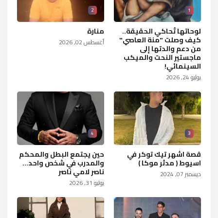
2
1
لوحاتها تُحاكي الحقيقة..
منارة
كيف وصلت "منة العاصي"
أغسطس 02, 2026
من دعم والدتها إلى
ماجستير النحت والميكب
السينمائي!
يوليو 24, 2026
4
3
قصة اشهر تيك توكر في
حين يجتمع البطل والمحكم
اسيوط ( مدثر موكا )
والمدرب في شخص واحد...
ناصر لامي ناصر
ديسمبر 07, 2024
يوليو 31, 2026