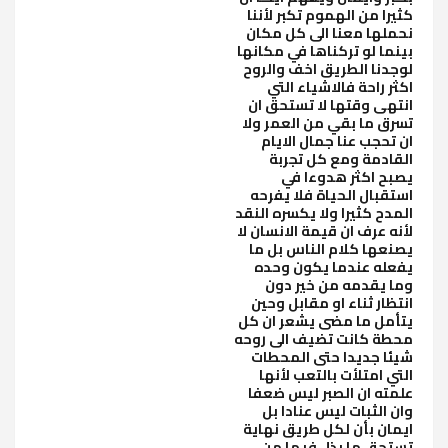
كثيرا من الهموم تكبر لأننا
نحملها معنا الى كل مكان
بينما لو تركناها في مكانها
لوجدنا الطريق اخف والروح
اكثر راحة فالاشياء التي
انتهى وقتها لا تستحق ان
تسرق ما بقي من العمر ولا
ان تحجب عنا جمال الايام
القادمة ومع كل تجربة
يصبح اكثر هدوءا في
استقبال الحياة فلا يفرحه
المدح كثيرا ولا يكسره النقد
لأنه عرف ان قيمة الانسان لا
يصنعها كلام الناس بل ما
يفعله عندما يكون وحده
وما يقدمه من خير دون
انتظار ثناء او مقابل وحين
يتأمل ما مضى يشعر ان كل
محطة كانت تضيف الى روحه
شيئا جديدا حتى المحطات
التي امتلأت بالتعب لأنها
علمته ان الصبر ليس ضعفا
وان الثبات ليس عنادا بل
ايمان بأن لكل طريق نهاية
تستحق ما بذل فيها من