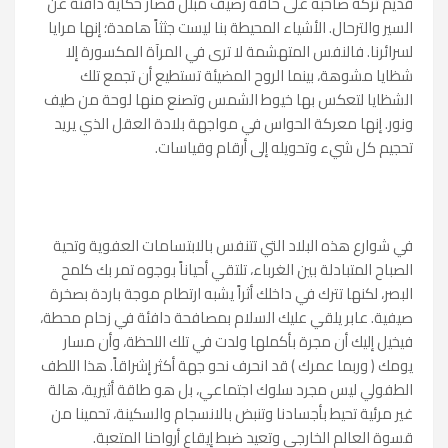
قديم تركه صاحبه على حافة رصيف مبلل فصار حكاية دافئة عن
السير والترحال. الأشياء المحيطة بنا ليست جثثاً هامدة؛ إنها مرايا
لسرائرنا. فالنفس المتهشمة لا ترى في المرآة المكسورة إلا
شظايا مشوهة، بينما الروح المضيئة تستطيع أن تجمع تلك
الشظايا لتعكس بها خيوط الشمس وتصنع منها لوحة من طيف
ونور. إنها معركة الحواس في مواجهة بلادة العقل الذي يريد
تحجيم كل شيء وتحويله إلى أرقام وقياسات.
في شوارع هذه البلاد التي تتنفس بالابتسامات العفوية وتحية
الصباح المتبادلة بين الغرباء، تلتقي أحياناً بوجوه تمر بك كلمح
البصر، لكنها تترك في داخلك أثراً يشبه ارتطام موجة باردة بصخرة
صيفية. عابر يلقي عليك السلام بمصافحة دافئة في زحام محطة،
فيخيل إليك أن مجرة بأكملها ولدت في تلك اللحظة، وأن مسار
يومك ( وربما عمرك ) قد انحرف نحو جهة أكثر إشراقاً. هذا اللطف
الطفولي ليس مجرد سلوك اجتماعي، بل هو طاقة أثيرية، هالة
غير مرئية تحيط بأجسادنا وتنبض بالانسجام والسكينة، تحمينا من
قسوة العالم الخارجي وتعيد ضبط إيقاع أرواحنا المتعبة.