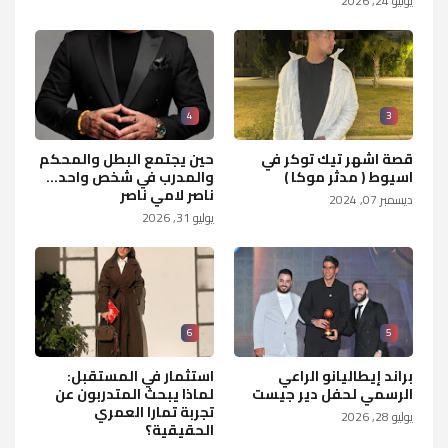
يوليو 24, 2026
4
3
قصة اشهر تيك توكر في
حين يجتمع البطل والمحكم
اسيوط ( مدثر موكا )
والمدرب في شخص واحد...
ناصر لامي ناصر
ديسمبر 07, 2024
يوليو 31, 2026
6
5
براند إيطاليانو الراعي
استثمار في المستقبل:
الرسمي لحفل دير جيست
لماذا يبحث المتدربون عن
تجربة تمارا العمري
يوليو 28, 2026
الحقيقية؟