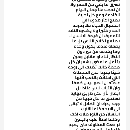
تسرق ما بقي من العمر ولا
ان تحجب عنا جمال الايام
القادمة ومع كل تجربة
يصبح اكثر هدوءا في
استقبال الحياة فلا يفرحه
المدح كثيرا ولا يكسره النقد
لأنه عرف ان قيمة الانسان لا
يصنعها كلام الناس بل ما
يفعله عندما يكون وحده
وما يقدمه من خير دون
انتظار ثناء او مقابل وحين
يتأمل ما مضى يشعر ان كل
محطة كانت تضيف الى روحه
شيئا جديدا حتى المحطات
التي امتلأت بالتعب لأنها
علمته ان الصبر ليس ضعفا
وان الثبات ليس عنادا بل
ايمان بأن لكل طريق نهاية
تستحق ما بذل فيها من
جهد يدرك ان الظلال لا تبقى
الى الابد فكلما اقترب
الانسان من النور صارت اخف
وكلما امتلأ قلبه باليقين
تراجعت المخاوف حتى يصبح
قادرا على السير بخطوات