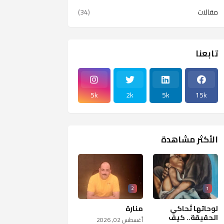
مقالات
(34)
تابعنا
5k
2k
5k
15k
الأكثر مشاهدة
2
1
لوحاتها تُحاكي
منارة
الحقيقة.. كيف
أغسطس 02, 2026