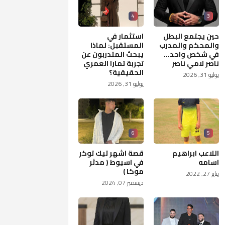
4
3
حين يجتمع البطل
استثمار في
والمحكم والمدرب
المستقبل: لماذا
في شخص واحد...
يبحث المتدربون عن
ناصر لامي ناصر
تجربة تمارا العمري
الحقيقية؟
يوليو 31, 2026
يوليو 31, 2026
6
5
اللاعب ابراهيم
قصة اشهر تيك توكر
اسامه
في اسيوط ( مدثر
موكا )
يناير 27, 2022
ديسمبر 07, 2024