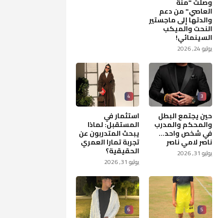
وصلت "منة
العاصي" من دعم
والدتها إلى ماجستير
النحت والميكب
السينمائي!
يوليو 24, 2026
4
3
حين يجتمع البطل
استثمار في
والمحكم والمدرب
المستقبل: لماذا
في شخص واحد...
يبحث المتدربون عن
ناصر لامي ناصر
تجربة تمارا العمري
الحقيقية؟
يوليو 31, 2026
يوليو 31, 2026
6
5