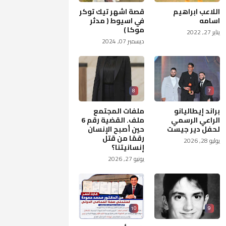
اللاعب ابراهيم
قصة اشهر تيك توكر
اسامه
في اسيوط ( مدثر
موكا )
يناير 27, 2022
ديسمبر 07, 2024
8
7
براند إيطاليانو
ملفات المجتمع
الراعي الرسمي
ملف. القضية رقم 6
لحفل دير جيست
حين أصبح الإنسان
رقمًا من قتل
يوليو 28, 2026
إنسانيتنا؟
يونيو 27, 2026
10
9