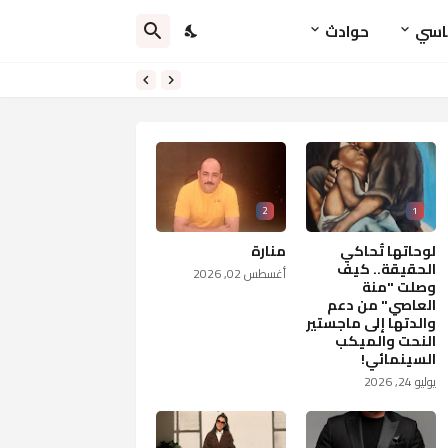
اسي
حوادث
2
1
لوحاتها تُحاكي
منارة
الحقيقة.. كيف
أغسطس 02, 2026
وصلت "منة
العاصي" من دعم
والدتها إلى ماجستير
النحت والميكب
السينمائي!
يوليو 24, 2026