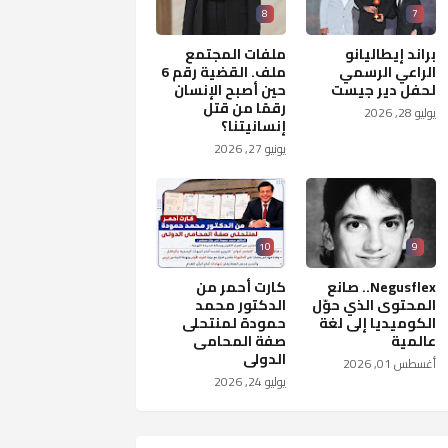
8
7
براند إيطاليانو
ملفات المجتمع
الراعي الرسمي
ملف. القضية رقم 6
لحفل دير جيست
حين أصبح الإنسان
رقمًا من قتل
يوليو 28, 2026
إنسانيتنا؟
يونيو 27, 2026
10
9
Negusflex.. صانع
كارت أحمر من
المحتوى الذي حوّل
الدكتور محمد
الكوميديا إلى لغة
حمودة لمنتحلى
عالمية
صفة المحامى
الدولى
أغسطس 01, 2026
يوليو 24, 2026