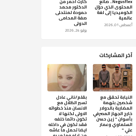
Negusflex.. صانع
كارت أحمر من
المحتوى الذي حوّل
الدكتور محمد
الكوميديا إلى لغة
حمودة لمنتحلى
عالمية
صفة المحامى
الدولى
أغسطس 01, 2026
يوليو 24, 2026
آخر المشاركات
النيابة تحقق مع
بقلم/ناني عادل
شخصين بتهمة
تسير الظلال مع
المضاربة بالدولار
الانسان منذ خطواته
خارج الجهاز المصرفي
الاولى لكنها لا
بأسوان " زين حسن
تكون دائما خلفه
السلماوي وعمار
فقد تكون في داخله
علي "
ايضا تحمل ما عاشه
من ايام وما مر به