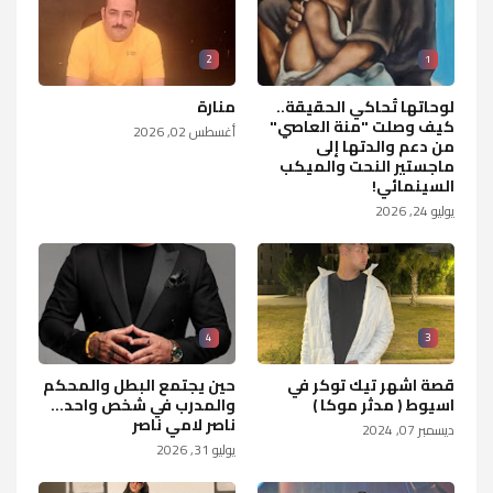
2
1
لوحاتها تُحاكي الحقيقة..
منارة
كيف وصلت "منة العاصي"
أغسطس 02, 2026
من دعم والدتها إلى
ماجستير النحت والميكب
السينمائي!
يوليو 24, 2026
4
3
قصة اشهر تيك توكر في
حين يجتمع البطل والمحكم
اسيوط ( مدثر موكا )
والمدرب في شخص واحد...
ناصر لامي ناصر
ديسمبر 07, 2024
يوليو 31, 2026