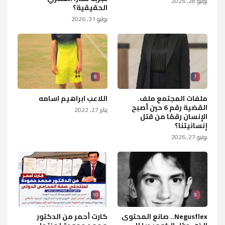
يوليو 28, 2026
الحقيقية؟
يوليو 31, 2026
8
7
ملفات المجتمع ملف.
اللاعب ابراهيم اسامه
القضية رقم 6 حين أصبح
يناير 27, 2022
الإنسان رقمًا من قتل
إنسانيتنا؟
يونيو 27, 2026
10
9
Negusflex.. صانع المحتوى
كارت أحمر من الدكتور