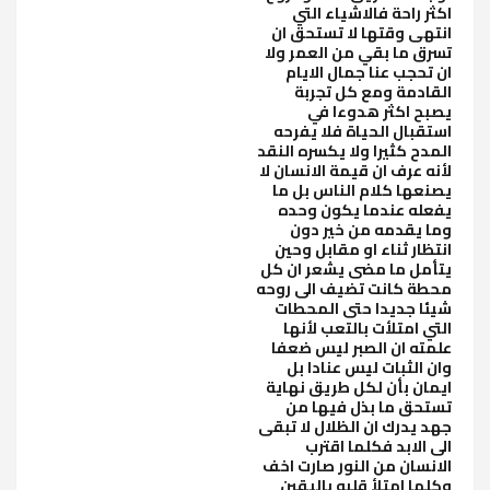
اكثر راحة فالاشياء التي
انتهى وقتها لا تستحق ان
تسرق ما بقي من العمر ولا
ان تحجب عنا جمال الايام
القادمة ومع كل تجربة
يصبح اكثر هدوءا في
استقبال الحياة فلا يفرحه
المدح كثيرا ولا يكسره النقد
لأنه عرف ان قيمة الانسان لا
يصنعها كلام الناس بل ما
يفعله عندما يكون وحده
وما يقدمه من خير دون
انتظار ثناء او مقابل وحين
يتأمل ما مضى يشعر ان كل
محطة كانت تضيف الى روحه
شيئا جديدا حتى المحطات
التي امتلأت بالتعب لأنها
علمته ان الصبر ليس ضعفا
وان الثبات ليس عنادا بل
ايمان بأن لكل طريق نهاية
تستحق ما بذل فيها من
جهد يدرك ان الظلال لا تبقى
الى الابد فكلما اقترب
الانسان من النور صارت اخف
وكلما امتلأ قلبه باليقين