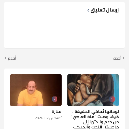
إرسال تعليق
أحدث
أقدم
2
1
لوحاتها تُحاكي الحقيقة..
منارة
كيف وصلت "منة العاصي"
أغسطس 02, 2026
من دعم والدتها إلى
ماجستير النحت والميكب