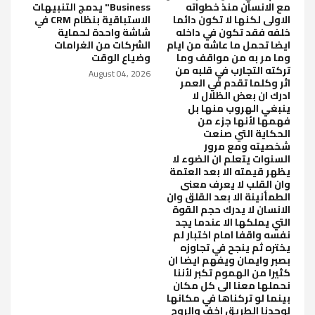
مع الانسان منذ خطواته
Business" يدمج التنبيهات
الاولى لكنها لا تكون دائما
الاستباقية بنظام CRM في
خلفه فقد تكون في داخله
شاشة واحدة لحماية
ايضا تحمل ما عاشه من ايام
الشركات من الغرامات
وما مر به من مواقف وما
وضياع الوقت
تركته التجارب في قلبه من
August 04, 2026
اثر وكلما تقدم في العمر
ادرك ان بعض الظلال لا
ينبغي الهروب منها بل
فهمها لأنها جزء من
الحكاية التي صنعت
شخصيته ومع مرور
السنوات يتعلم ان الضوء لا
يظهر قيمته الا بعد العتمة
وان القلب لا يعرف معنى
الطمأنينة الا بعد القلق وان
الانسان لا يدرك حجم القوة
التي يملكها الا عندما يجد
نفسه واقفا امام اختبار لم
يختره ثم ينجح في تجاوزه
بصبر وايمان ويفهم ايضا ان
كثيرا من الهموم تكبر لأننا
نحملها معنا الى كل مكان
بينما لو تركناها في مكانها
لوجدنا الطريق اخف والروح