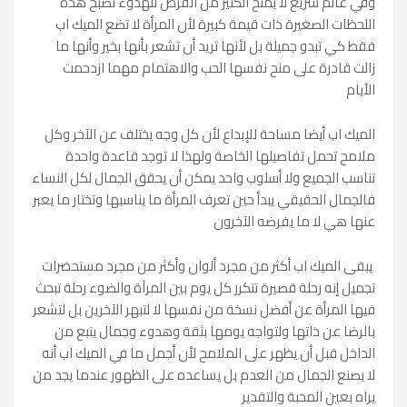
وفي عالم سريع لا يمنح الكثير من الفرص للهدوء تصبح هذه
اللحظات الصغيرة ذات قيمة كبيرة لأن المرأة لا تضع الميك اب
فقط كي تبدو جميلة بل لأنها تريد أن تشعر بأنها بخير وأنها ما
زالت قادرة على منح نفسها الحب والاهتمام مهما ازدحمت
الأيام
الميك اب أيضا مساحة للإبداع لأن كل وجه يختلف عن الآخر وكل
ملامح تحمل تفاصيلها الخاصة ولهذا لا توجد قاعدة واحدة
تناسب الجميع ولا أسلوب واحد يمكن أن يحقق الجمال لكل النساء
فالجمال الحقيقي يبدأ حين تعرف المرأة ما يناسبها وتختار ما يعبر
عنها هي لا ما يفرضه الآخرون
يبقى الميك اب أكثر من مجرد ألوان وأكثر من مجرد مستحضرات
تجميل إنه رحلة قصيرة تتكرر كل يوم بين المرآة والضوء رحلة تبحث
فيها المرأة عن أفضل نسخة من نفسها لا لتبهر الآخرين بل لتشعر
بالرضا عن ذاتها ولتواجه يومها بثقة وهدوء وجمال ينبع من
الداخل قبل أن يظهر على الملامح لأن أجمل ما في الميك اب أنه
لا يصنع الجمال من العدم بل يساعده على الظهور عندما يجد من
يراه بعين المحبة والتقدير