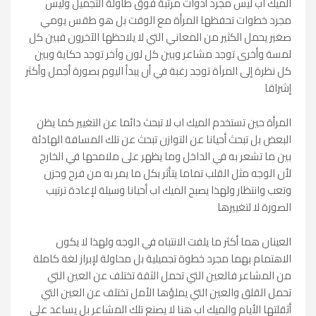
الميك اب ليس مجرد أدوات مرتبة فوق طاولة التجميل وليس
مجرد خطوات تحفظها المرأة مع الوقت بل هو طقس يومي
صغير يحمل الكثير من المعاني التي لا يلاحظها الآخرون فبين كل
لمسة وأخرى توجد مشاعر وبين كل لون وآخر توجد حكاية وبين
كل نظرة إلى المرآة توجد رغبة في أن يبدأ اليوم بصورة أجمل وأكثر
إشراقا
المرأة حين تستخدم الميك اب لا تبحث دائما عن التغيير كما يظن
البعض بل تبحث أحيانا عن التوازن تبحث عن تلك المسافة الهادئة
بين ما تشعر به في الداخل وما يظهر على ملامحها في الخارج
لأن الوجه مثل القلب تماما يتأثر بكل ما يمر به من فرح وحزن
وتعب وانتظار ولهذا يصبح الميك اب أحيانا وسيلة لإعادة ترتيب
الصورة لا لتغييرها
العينان هما أكثر ما يلفت الانتباه في الوجه ولهذا لا يكون
الاهتمام بهما مجرد خطوة تجميلية بل محاولة لإبراز لغة كاملة
من المشاعر فالعين التي تحمل الثقة تختلف عن العين التي
تحمل القلق والعين التي يملؤها الأمل تختلف عن العين التي
أثقلتها الأيام والميك اب هنا لا يصنع تلك المشاعر بل يساعد على