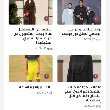
6
5
براند إيطاليانو الراعي
استثمار في المستقبل:
الرسمي لحفل دير جيست
لماذا يبحث المتدربون عن
تجربة تمارا العمري
يوليو 28, 2026
الحقيقية؟
يوليو 31, 2026
8
7
ملفات المجتمع ملف.
اللاعب ابراهيم اسامه
القضية رقم 6 حين أصبح
يناير 27, 2022
الإنسان رقمًا من قتل
إنسانيتنا؟
يونيو 27, 2026