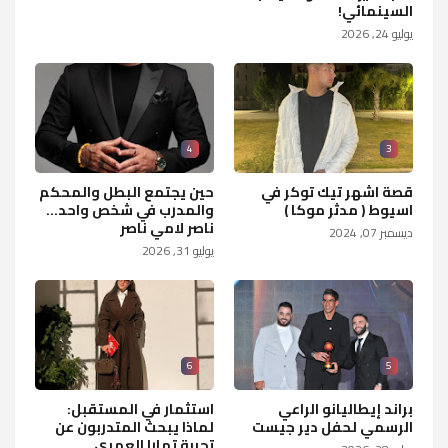
السينمائي!
يوليو 24, 2026
4
3
قصة اشهر تيك توكر في
حين يجتمع البطل والمحكم
اسيوط ( مدثر موكا )
والمدرب في شخص واحد...
ناصر لامي ناصر
ديسمبر 07, 2024
يوليو 31, 2026
6
5
براند إيطاليانو الراعي
استثمار في المستقبل:
الرسمي لحفل دير جيست
لماذا يبحث المتدربون عن
تجربة تمارا العمري