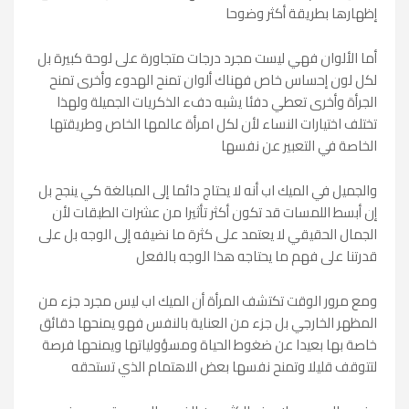
إظهارها بطريقة أكثر وضوحا
أما الألوان فهي ليست مجرد درجات متجاورة على لوحة كبيرة بل
لكل لون إحساس خاص فهناك ألوان تمنح الهدوء وأخرى تمنح
الجرأة وأخرى تعطي دفئا يشبه دفء الذكريات الجميلة ولهذا
تختلف اختيارات النساء لأن لكل امرأة عالمها الخاص وطريقتها
الخاصة في التعبير عن نفسها
والجميل في الميك اب أنه لا يحتاج دائما إلى المبالغة كي ينجح بل
إن أبسط اللمسات قد تكون أكثر تأثيرا من عشرات الطبقات لأن
الجمال الحقيقي لا يعتمد على كثرة ما نضيفه إلى الوجه بل على
قدرتنا على فهم ما يحتاجه هذا الوجه بالفعل
ومع مرور الوقت تكتشف المرأة أن الميك اب ليس مجرد جزء من
المظهر الخارجي بل جزء من العناية بالنفس فهو يمنحها دقائق
خاصة بها بعيدا عن ضغوط الحياة ومسؤولياتها ويمنحها فرصة
لتتوقف قليلا وتمنح نفسها بعض الاهتمام الذي تستحقه